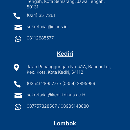
Tengah, Kota Semarang, Jawa Tengah,
50131

(024) 3517261

sekretariat@dinus.id

08112685577
Kediri

Jalan Penanggungan No. 41A, Bandar Lor,
Kec. Kota, Kota Kediri, 64112

(0354) 2895777 / (0354) 2895999

sekretariat@kediri.dinus.ac.id

087757328507 / 08985143880
Lombok