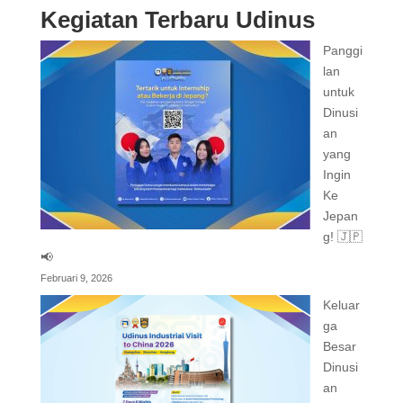
Kegiatan Terbaru Udinus
Panggi
lan
untuk
Dinusi
an
yang
Ingin
Ke
Jepan
g! 🇯🇵
📢
Februari 9, 2026
Keluar
ga
Besar
Dinusi
an