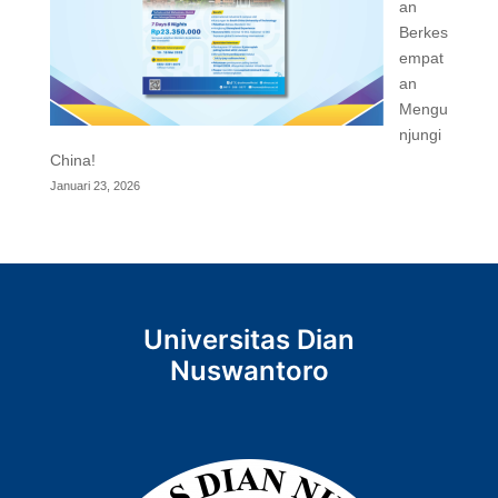
an
Berkes
empat
an
Mengu
njungi
China!
Januari 23, 2026
Universitas Dian
Nuswantoro