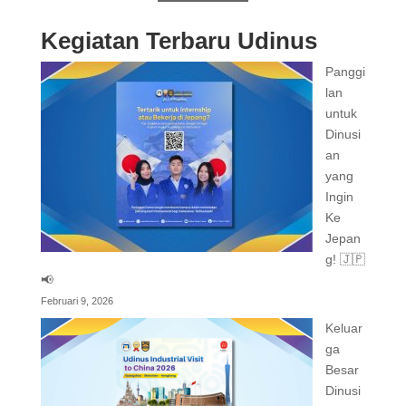
Kegiatan Terbaru Udinus
Panggi
lan
untuk
Dinusi
an
yang
Ingin
Ke
Jepan
g! 🇯🇵
📢
Februari 9, 2026
Keluar
ga
Besar
Dinusi