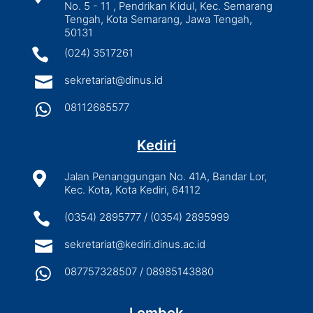
No. 5 - 11 , Pendrikan Kidul, Kec. Semarang
Tengah, Kota Semarang, Jawa Tengah,
50131

(024) 3517261

sekretariat@dinus.id

08112685577
Kediri

Jalan Penanggungan No. 41A, Bandar Lor,
Kec. Kota, Kota Kediri, 64112

(0354) 2895777 / (0354) 2895999

sekretariat@kediri.dinus.ac.id

087757328507 / 08985143880
Lombok