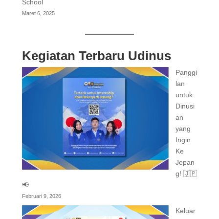
School
Maret 6, 2025
Kegiatan Terbaru Udinus
Panggi
lan
untuk
Dinusi
an
yang
Ingin
Ke
Jepan
g! 🇯🇵
📢
Februari 9, 2026
Keluar