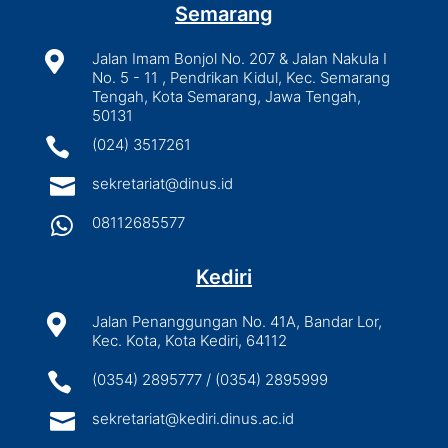
Semarang

Jalan Imam Bonjol No. 207 & Jalan Nakula I
No. 5 - 11 , Pendrikan Kidul, Kec. Semarang
Tengah, Kota Semarang, Jawa Tengah,
50131

(024) 3517261

sekretariat@dinus.id

08112685577
Kediri

Jalan Penanggungan No. 41A, Bandar Lor,
Kec. Kota, Kota Kediri, 64112

(0354) 2895777 / (0354) 2895999

sekretariat@kediri.dinus.ac.id