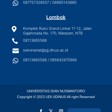

087757328507 / 08985143880
Lombok

Komplek Ruko Grand Linkar 11-12, Jalan
Gajahmada No. 170, Mataram, NTB

08113865588

sekretariat@pjj.dinus.ac.id

08113865588 / 085642975966
UNIVERSITAS DIAN NUSWANTORO
Copyright © 2023 UDI UDINUS All right Reserved
English