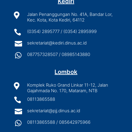
Kediri

Jalan Penanggungan No. 41A, Bandar Lor,
Kec. Kota, Kota Kediri, 64112

(0354) 2895777 / (0354) 2895999

sekretariat@kediri.dinus.ac.id

087757328507 / 08985143880
Lombok

Komplek Ruko Grand Linkar 11-12, Jalan
Gajahmada No. 170, Mataram, NTB

08113865588

sekretariat@pjj.dinus.ac.id

08113865588 / 085642975966