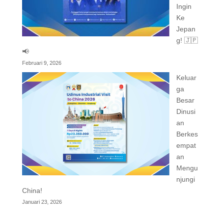
Ingin
Ke
Jepan
g! 🇯🇵
📢
Februari 9, 2026
Keluar
ga
Besar
Dinusi
an
Berkes
empat
an
Mengu
njungi
China!
Januari 23, 2026