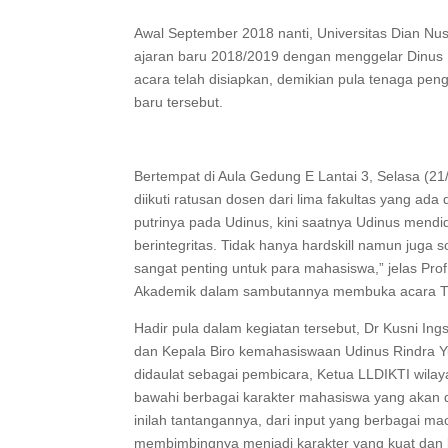
Awal September 2018 nanti, Universitas Dian N
ajaran baru 2018/2019 dengan menggelar Dinus
acara telah disiapkan, demikian pula tenaga p
baru tersebut.
Bertempat di Aula Gedung E Lantai 3, Selasa (21
diikuti ratusan dosen dari lima fakultas yang ad
putrinya pada Udinus, kini saatnya Udinus mendi
berintegritas. Tidak hanya hardskill namun juga 
sangat penting untuk para mahasiswa,” jelas Prof
Akademik dalam sambutannya membuka acara T
Hadir pula dalam kegiatan tersebut, Dr Kusni In
dan Kepala Biro kemahasiswaan Udinus Rindra Y
didaulat sebagai pembicara, Ketua LLDIKTI wilay
bawahi berbagai karakter mahasiswa yang akan di
inilah tantangannya, dari input yang berbagai mac
membimbingnya menjadi karakter yang kuat dan ber