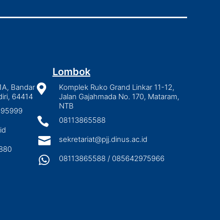
Lombok
1A, Bandar

Komplek Ruko Grand Linkar 11-12,
iri, 64414
Jalan Gajahmada No. 170, Mataram,
NTB
2895999

08113865588
id

sekretariat@pjj.dinus.ac.id
880

08113865588 / 085642975966