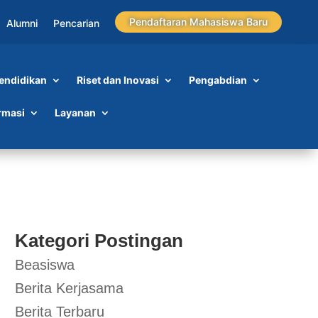
Pendaftaran Mahasiswa Baru
Alumni
Pencarian
endidikan
Riset dan Inovasi
Pengabdian
rmasi
Layanan
Kategori Postingan
Beasiswa
Berita Kerjasama
Berita Terbaru