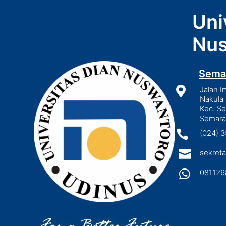
Uni
Nus
Sema

Jalan I
Nakula 
Kec. S
Semara

(024) 

sekreta

081126