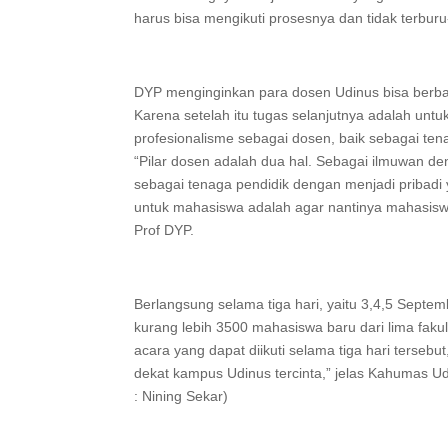
harus bisa mengikuti prosesnya dan tidak terbur
DYP menginginkan para dosen Udinus bisa berba
Karena setelah itu tugas selanjutnya adalah untu
profesionalisme sebagai dosen, baik sebagai te
“Pilar dosen adalah dua hal. Sebagai ilmuwan de
sebagai tenaga pendidik dengan menjadi pribadi ya
untuk mahasiswa adalah agar nantinya mahasiswa
Prof DYP.
Berlangsung selama tiga hari, yaitu 3,4,5 Sept
kurang lebih 3500 mahasiswa baru dari lima faku
acara yang dapat diikuti selama tiga hari terseb
dekat kampus Udinus tercinta,” jelas Kahumas Ud
: Nining Sekar)