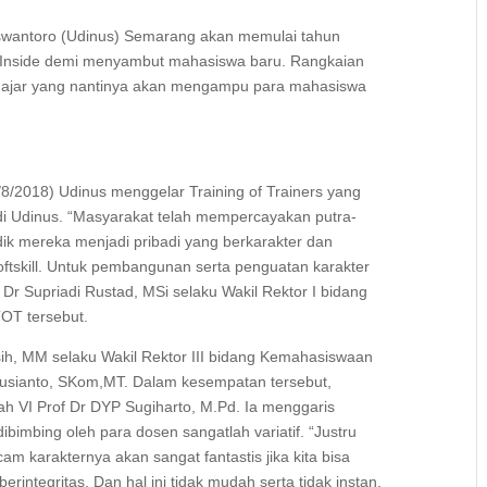
uswantoro (Udinus) Semarang akan memulai tahun
 Inside demi menyambut mahasiswa baru. Rangkaian
engajar yang nantinya akan mengampu para mahasiswa
/8/2018) Udinus menggelar Training of Trainers yang
a di Udinus. “Masyarakat telah mempercayakan putra-
dik mereka menjadi pribadi yang berkarakter dan
softskill. Untuk pembangunan serta penguatan karakter
 Dr Supriadi Rustad, MSi selaku Wakil Rektor I bidang
OT tersebut.
gsih, MM selaku Wakil Rektor III bidang Kemahasiswaan
usianto, SKom,MT. Dalam kesempatan tersebut,
ah VI Prof Dr DYP Sugiharto, M.Pd. Ia menggaris
bimbing oleh para dosen sangatlah variatif. “Justru
am karakternya akan sangat fantastis jika kita bisa
integritas. Dan hal ini tidak mudah serta tidak instan,