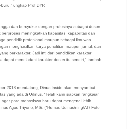
u-buru,” ungkap Prof DYP.
ngga dan bersyukur dengan profesinya sebagai dosen.
k berproses meningkatkan kapasitas, kapabilitas dan
naga pendidik profesional maupun sebagai ilmuwan.
ngan menghasilkan karya penelitian maupun jurnal, dan
ng berkarakter. Jadi inti dari pendidikan karakter
 dapat meneladani karakter dosen itu sendiri,” tambah
ember 2018 mendatang, Dinus Inside akan menyambut
ltas yang ada di Udinus. “Telah kami siapkan rangkaian
ut, agar para mahasiswa baru dapat mengenal lebih
inus Agus Triyono, MSi. (*Humas Udinus/ning/AT/ Foto