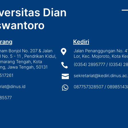
versitas Dian
wantoro
rang
Kediri
mam Bonjol No. 207 & Jalan

Jalan Penanggungan No. 4
I No. 5 - 11 , Pendrikan Kidul,
Lor, Kec. Mojoroto, Kota Ked
emarang Tengah, Kota

(0354) 2895777 / (0354) 
ng, Jawa Tengah, 50131
3517261

sekretariat@kediri.dinus.ac.
riat@dinus.id

087757328507 / 08985143
85577