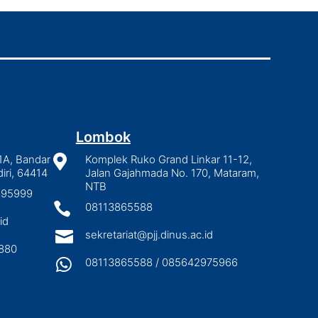
Lombok
1A, Bandar

Komplek Ruko Grand Linkar 11-12,
iri, 64414
Jalan Gajahmada No. 170, Mataram,
NTB
2895999

08113865588
id

sekretariat@pjj.dinus.ac.id
880

08113865588 / 085642975966