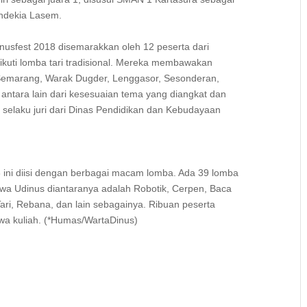
endekia Lasem.
nusfest 2018 disemarakkan oleh 12 peserta dari
uti lomba tari tradisional. Mereka membawakan
 Semarang, Warak Dugder, Lenggasor, Sesonderan,
nya antara lain dari kesesuaian tema yang diangkat dan
to selaku juri dari Dinas Pendidikan dan Kebudayaan
18 ini diisi dengan berbagai macam lomba. Ada 39 lomba
a Udinus diantaranya adalah Robotik, Cerpen, Baca
, Tari, Rebana, dan lain sebagainya. Ribuan peserta
wa kuliah. (*Humas/WartaDinus)