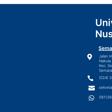
Uni
Nus
Sema

Jalan I
Nakula 
Kec. S
Semara

(024) 

sekreta

081126