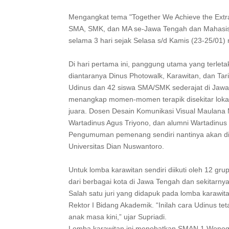
Mengangkat tema "Together We Achieve the Extraor
SMA, SMK, dan MA se-Jawa Tengah dan Mahasiswa
selama 3 hari sejak Selasa s/d Kamis (23-25/01)
Di hari pertama ini, panggung utama yang terle
diantaranya Dinus Photowalk, Karawitan, dan Tari
Udinus dan 42 siswa SMA/SMK sederajat di Jawa T
menangkap momen-momen terapik disekitar lokasi
juara. Dosen Desain Komunikasi Visual Maula
Wartadinus Agus Triyono, dan alumni Wartadinus 
Pengumuman pemenang sendiri nantinya akan dipub
Universitas Dian Nuswantoro.
Untuk lomba karawitan sendiri diikuti oleh 12 gr
dari berbagai kota di Jawa Tengah dan sekitarnya
Salah satu juri yang didapuk pada lomba karawita
Rektor I Bidang Akademik. “Inilah cara Udinus te
anak masa kini,” ujar Supriadi.
Lomba karawitan ini menobatkan SMAN 1 Wonogir