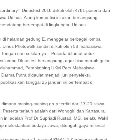
dinary”, Dinusfest 2018 diikuti oleh 4781 peserta dari
 Udinus. Ajang kompetisi ini akan berlangsung
 mendatang bertempat di lingkungan Udinus.
tak di halaman gedung E, menggelar berbagai lomba
. Dinus Photowalk sendiri diikuti oleh 58 mahasiswa
engah dan sekitarnya. . Peserta dituntut untuk
 lomba DInusfest berlangsung, agar bisa meraih gelar
na Muhammad, Pembimbing UKM Pers Mahasiswa
Darma Putra didaulat menjadi juri penyeleksi.
likasikan tanggal 25 januari ini bertempat di
up dimana masing-masing grup terdiri dari 17-20 siswa
. Peserta terjauh adalah dari Wonogiri dan Kartasura.
n ini adalah Prof Dr Supriadi Rustad, MSi, selaku Wakil
tap melestarikan budaya Jawa, ditengah gaya milenial
i sebagai juara 1, disusul SMAN 1 Kartasura sebagai