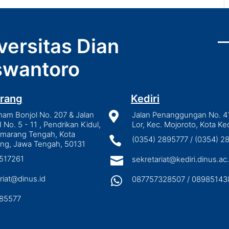
versitas Dian
wantoro
rang
Kediri
mam Bonjol No. 207 & Jalan

Jalan Penanggungan No. 4
I No. 5 - 11 , Pendrikan Kidul,
Lor, Kec. Mojoroto, Kota Ked
emarang Tengah, Kota

(0354) 2895777 / (0354) 
ng, Jawa Tengah, 50131
3517261

sekretariat@kediri.dinus.ac.
riat@dinus.id

087757328507 / 08985143
85577