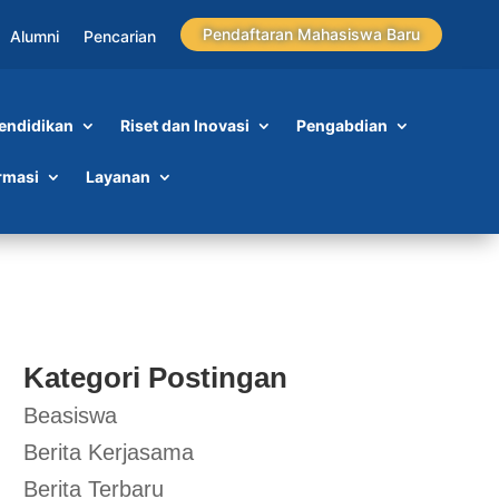
Pendaftaran Mahasiswa Baru
Alumni
Pencarian
endidikan
Riset dan Inovasi
Pengabdian
rmasi
Layanan
Kategori Postingan
Beasiswa
Berita Kerjasama
Berita Terbaru