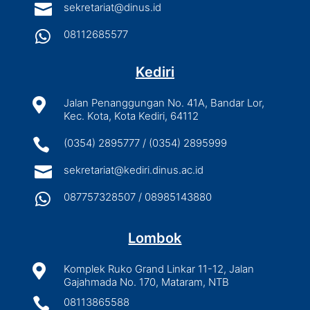

sekretariat@dinus.id

08112685577
Kediri

Jalan Penanggungan No. 41A, Bandar Lor,
Kec. Kota, Kota Kediri, 64112

(0354) 2895777 / (0354) 2895999

sekretariat@kediri.dinus.ac.id

087757328507 / 08985143880
Lombok

Komplek Ruko Grand Linkar 11-12, Jalan
Gajahmada No. 170, Mataram, NTB

08113865588