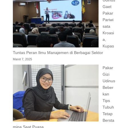
Udinus
Gaet
Pakar
Pariwi
sata
Kroasi
a,
Kupas
Tuntas Peran Ilmu Manajemen di Berbagai Sektor
Maret 7, 2025
Pakar
Gizi
Udinus
Beber
kan
Tips
Tubuh
Tetap
Bersta
mina Saat Puasa