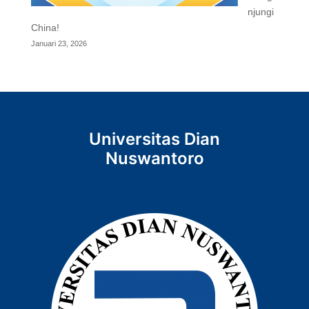
njungi
China!
Januari 23, 2026
Universitas Dian
Nuswantoro