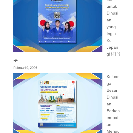
untuk
Dinusi
an
yang
Ingin
Ke
Jepan
g! 🇯🇵
📢
Februari 9, 2026
Keluar
ga
Besar
Dinusi
an
Berkes
empat
an
Mengu