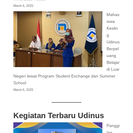
Maret 6, 2025
Mahas
iswa
Keslin
g
Udinus
Berpel
uang
Belajar
di Luar
Negeri lewat Program Student Exchange dan Summer
School
Maret 6, 2025
Kegiatan Terbaru Udinus
Panggi
lan