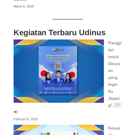
Maret 6, 2025
Kegiatan Terbaru Udinus
Panggi
lan
untuk
Dinusi
an
yang
Ingin
Ke
Jepan
g! 🇯🇵
📢
Februari 9, 2026
Keluar