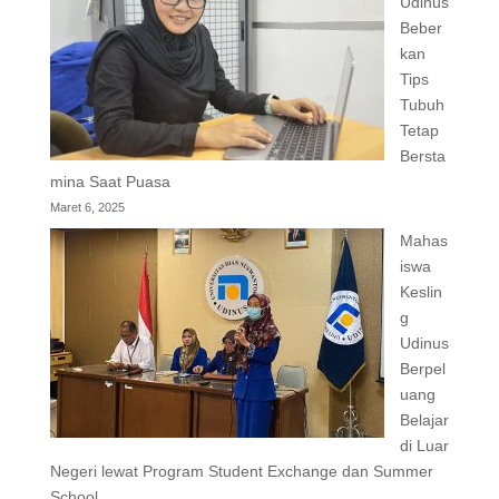
Udinus
Beber
kan
Tips
Tubuh
Tetap
Bersta
mina Saat Puasa
Maret 6, 2025
Mahas
iswa
Keslin
g
Udinus
Berpel
uang
Belajar
di Luar
Negeri lewat Program Student Exchange dan Summer
School