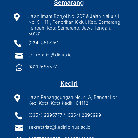
Semarang

Jalan Imam Bonjol No. 207 & Jalan Nakula I
No. 5 - 11 , Pendrikan Kidul, Kec. Semarang
Tengah, Kota Semarang, Jawa Tengah,
50131

(024) 3517261

sekretariat@dinus.id

08112685577
Kediri

Jalan Penanggungan No. 41A, Bandar Lor,
Kec. Kota, Kota Kediri, 64112

(0354) 2895777 / (0354) 2895999

sekretariat@kediri.dinus.ac.id