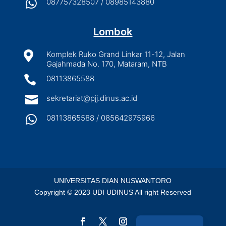

087757328507 / 08985143880
Lombok

Komplek Ruko Grand Linkar 11-12, Jalan
Gajahmada No. 170, Mataram, NTB

08113865588

sekretariat@pjj.dinus.ac.id

08113865588 / 085642975966
UNIVERSITAS DIAN NUSWANTORO
Copyright © 2023 UDI UDINUS All right Reserved
English