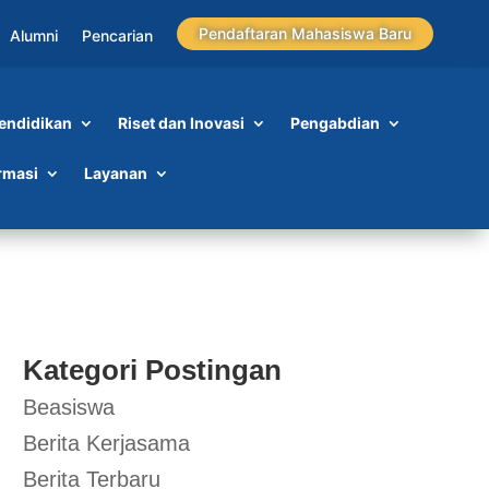
Pendaftaran Mahasiswa Baru
Alumni
Pencarian
endidikan
Riset dan Inovasi
Pengabdian
rmasi
Layanan
Kategori Postingan
Beasiswa
Berita Kerjasama
Berita Terbaru