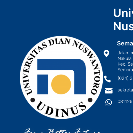
Uni
Nus
Sema

Jalan I
Nakula 
Kec. S
Semara

(024) 

sekreta

081126