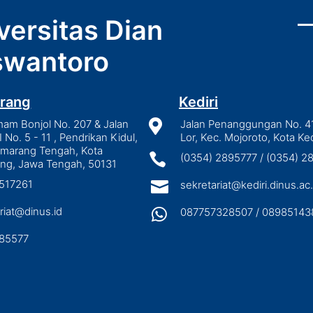
versitas Dian
wantoro
rang
Kediri
mam Bonjol No. 207 & Jalan

Jalan Penanggungan No. 4
I No. 5 - 11 , Pendrikan Kidul,
Lor, Kec. Mojoroto, Kota Ked
emarang Tengah, Kota

(0354) 2895777 / (0354) 
ng, Jawa Tengah, 50131
3517261

sekretariat@kediri.dinus.ac.
riat@dinus.id

087757328507 / 08985143
85577