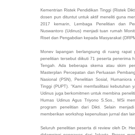
Kementrian Ristek Pendidikan Tinggi (Ristek Dik
dosen pun dituntut untuk aktif meneliti guna me
2017 kemarin, Lembaga Penelitian dan Pe
Nuswantoro (Udinus) menjadi tuan rumah Monitor
Riset dan Pengabdian kepada Masyarakat (DRPM)
Monev lapangan berlangsung di ruang rapat
penelitian tersebut diikuti 71 peserta penerima 
Tengah. Ada beberapa skema atau skim penel
Masterplan Percepatan dan Perluasan Pembangu
Nasional (PSN), Penelitian Sosial, Humaniora
Tinggi (PUPT). “Kami memfasilitasi kebutuhan
Udinus juga berkomitmen untuk membina peneliti
Humas Udinus Agus Triyono S.Sos., MSi me
program penelitian dari Dikti. Selain menj
memberikan workshop kepenulisan jurnal dan lai
Seluruh penelitian peserta di review oleh Dr. He
didampingi pengawas dari Jakarta. Proses mo