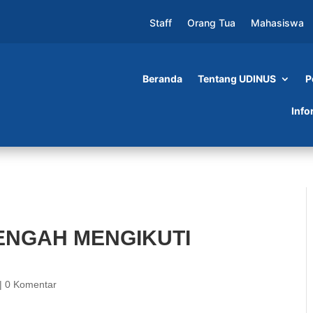
Staff
Orang Tua
Mahasiswa
Beranda
Tentang UDINUS
P
NGIKUTI MONEV DI UDINUS
Info
TENGAH MENGIKUTI
|
0 Komentar