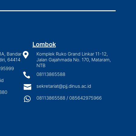
Lombok
1A, Bandar

Komplek Ruko Grand Linkar 11-12,
iri, 64414
Jalan Gajahmada No. 170, Mataram,
NTB
2895999

08113865588
id

sekretariat@pjj.dinus.ac.id
880

08113865588 / 085642975966