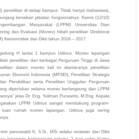
ti) penelitian di setiap kampus. Tidak hanya mahasiswa,
nunjang kenaikan jabatan fungsionalnya. Kamis (12/10)
ngembangan Masyarakat (LPPM) Universitas Dian
ing dan Evaluasi (Monev) hibah penelitian Direktorat
 Kemenristek dan Dikti tahun 2016 – 2017.
 gedung H lantai 1 kampus Udinus. Monev lapangan
hibah penelitian dari berbagai Perguruan Tinggi di Jawa
itian dalam monev kali ini diantaranya penelitian
nan Ekonomi Indonesia (MP3EI), Penelitian Strategis
 dan Pendidikan serta Penelitian Unggulan Perguruan
 yang diperlukan selama monev berlangsung dan LPPM
annya” jelas Dr. Eng. Yuliman Purwanto, M.Eng. Kepala
ngatakan LPPM Udinus sangat mendukung program-
adi tuan rumah monev lapangan, Udinus juga sering
nnya.
rmin pancasakti K, S.Si., MSi selaku reviewer dari Dikti
nev lapangan berlangsung selama 2 hari yakni Kamis