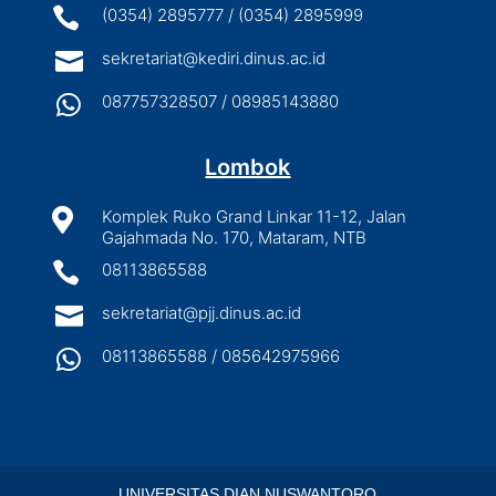

(0354) 2895777 / (0354) 2895999

sekretariat@kediri.dinus.ac.id

087757328507 / 08985143880
Lombok

Komplek Ruko Grand Linkar 11-12, Jalan
Gajahmada No. 170, Mataram, NTB

08113865588

sekretariat@pjj.dinus.ac.id

08113865588 / 085642975966
UNIVERSITAS DIAN NUSWANTORO