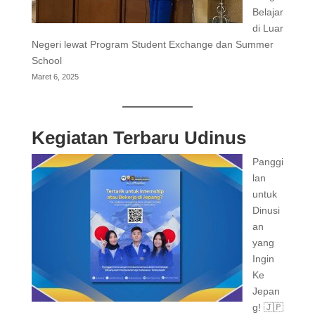
Belajar
di Luar
Negeri lewat Program Student Exchange dan Summer
School
Maret 6, 2025
Kegiatan Terbaru Udinus
Panggi
lan
untuk
Dinusi
an
yang
Ingin
Ke
Jepan
g! 🇯🇵