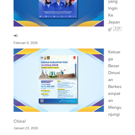
yang
Ingin
Ke
Jepan
g! 🇯🇵
📢
Februari 9, 2026
Keluar
ga
Besar
Dinusi
an
Berkes
empat
an
Mengu
njungi
China!
Januari 23, 2026