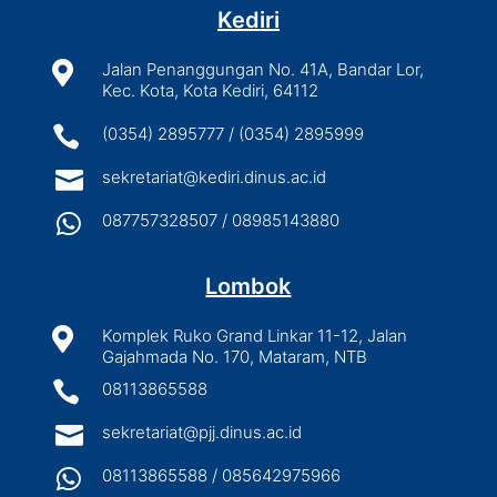
Kediri

Jalan Penanggungan No. 41A, Bandar Lor,
Kec. Kota, Kota Kediri, 64112

(0354) 2895777 / (0354) 2895999

sekretariat@kediri.dinus.ac.id

087757328507 / 08985143880
Lombok

Komplek Ruko Grand Linkar 11-12, Jalan
Gajahmada No. 170, Mataram, NTB

08113865588

sekretariat@pjj.dinus.ac.id

08113865588 / 085642975966