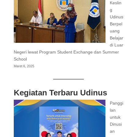
Keslin
g
Udinus
Berpel
uang
Belajar
di Luar
Negeri lewat Program Student Exchange dan Summer
School
Maret 6, 2025
Kegiatan Terbaru Udinus
Panggi
lan
untuk
Dinusi
an