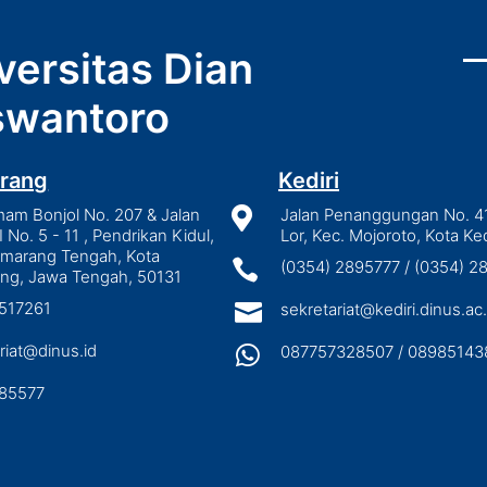
versitas Dian
wantoro
rang
Kediri
mam Bonjol No. 207 & Jalan

Jalan Penanggungan No. 4
I No. 5 - 11 , Pendrikan Kidul,
Lor, Kec. Mojoroto, Kota Ked
emarang Tengah, Kota

(0354) 2895777 / (0354) 
ng, Jawa Tengah, 50131
3517261

sekretariat@kediri.dinus.ac.
riat@dinus.id

087757328507 / 08985143
85577