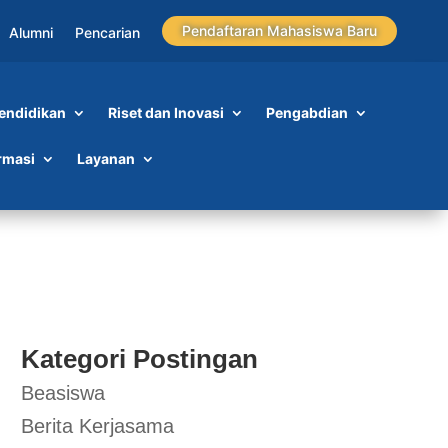
Pendaftaran Mahasiswa Baru
Alumni
Pencarian
endidikan
Riset dan Inovasi
Pengabdian
rmasi
Layanan
Kategori Postingan
Beasiswa
Berita Kerjasama