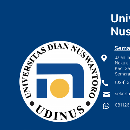
Uni
Nus
Sema

Jalan I
Nakula 
Kec. S
Semara

(024) 

sekreta

081126