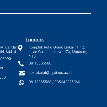
Lombok
1A, Bandar

Komplek Ruko Grand Linkar 11-12,
iri, 64414
Jalan Gajahmada No. 170, Mataram,
NTB
2895999

08113865588
id

sekretariat@pjj.dinus.ac.id
880

08113865588 / 085642975966