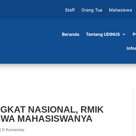
Staff
Orang Tua
Mahasiswa
Beranda
Tentang UDINUS
P
IONAL, RMIK UDINUS BERI BEASISWA
Info
NGKAT NASIONAL, RMIK
ISWA MAHASISWANYA
|
0 Komentar