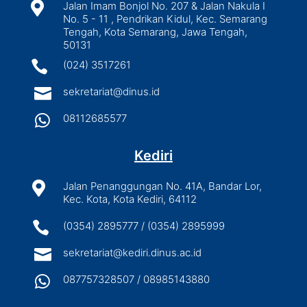

Jalan Imam Bonjol No. 207 & Jalan Nakula I
No. 5 - 11 , Pendrikan Kidul, Kec. Semarang
Tengah, Kota Semarang, Jawa Tengah,
50131

(024) 3517261

sekretariat@dinus.id

08112685577
Kediri

Jalan Penanggungan No. 41A, Bandar Lor,
Kec. Kota, Kota Kediri, 64112

(0354) 2895777 / (0354) 2895999

sekretariat@kediri.dinus.ac.id

087757328507 / 08985143880