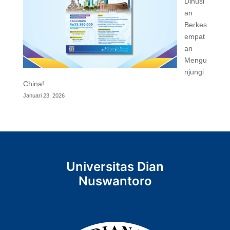
Dinusi
an
Berkes
empat
an
Mengu
njungi
China!
Januari 23, 2026
Universitas Dian
Nuswantoro