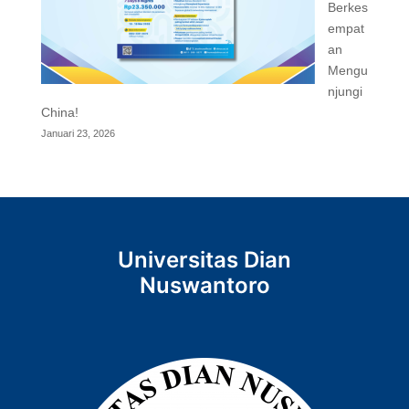
Berkes
empat
an
Mengu
njungi
China!
Januari 23, 2026
Universitas Dian
Nuswantoro