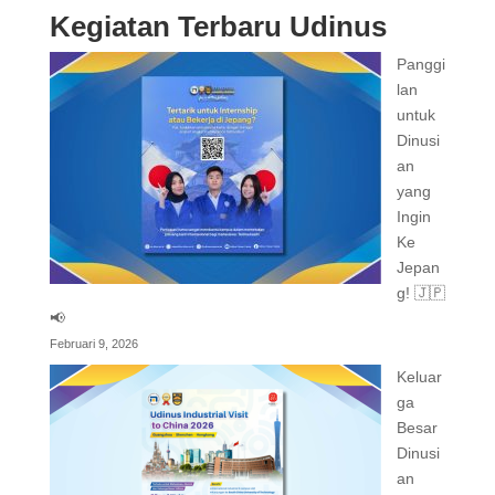
Kegiatan Terbaru Udinus
Panggi
lan
untuk
Dinusi
an
yang
Ingin
Ke
Jepan
g! 🇯🇵
📢
Februari 9, 2026
Keluar
ga
Besar
Dinusi
an