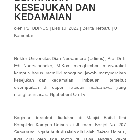
KESEJUKAN DAN
KEDAMAIAN
oleh
PSI UDINUS
|
Des 19, 2022
|
Berita Terbaru
|
0
Komentar
Rektor Universitas Dian Nuswantoro (Udinus), Prof Dr Ir
Edi Noersasongko, M.Kom menghimbau masyarakat
kampus harus memiliki tanggung jawab menyuarakan
kesejukan dan kedamaian. Himbauan tersebut
disampaikan di depan ratusan mahasiswa yang
menghadiri acara Ngabuburit On Tv.
Kegiatan tersebut diadakan di Masjid Baitul Ilmi
Kompleks Kampus Udinus di Jl Imam Bonjol No. 207
Semarang. Ngabuburit diselain diisi oleh Rektor Udinus,
juga diisi oleh tiga tokoh di Jawa Tengah yakni