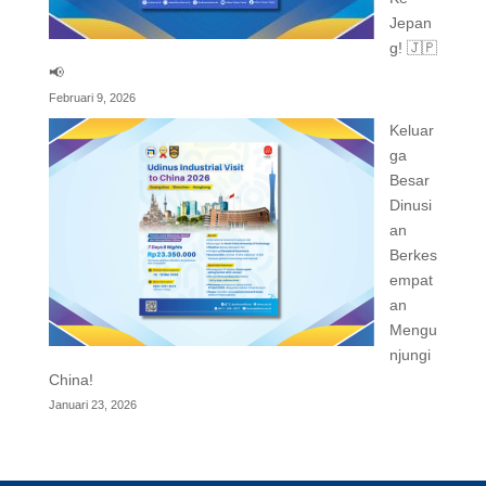
Jepan
g! 🇯🇵
📢
Februari 9, 2026
Keluar
ga
Besar
Dinusi
an
Berkes
empat
an
Mengu
njungi
China!
Januari 23, 2026