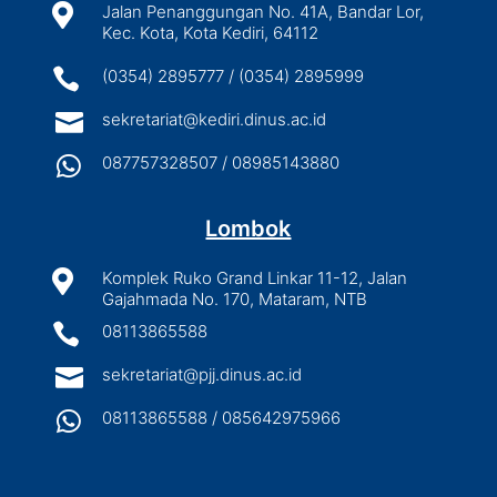

Jalan Penanggungan No. 41A, Bandar Lor,
Kec. Kota, Kota Kediri, 64112

(0354) 2895777 / (0354) 2895999

sekretariat@kediri.dinus.ac.id

087757328507 / 08985143880
Lombok

Komplek Ruko Grand Linkar 11-12, Jalan
Gajahmada No. 170, Mataram, NTB

08113865588

sekretariat@pjj.dinus.ac.id

08113865588 / 085642975966