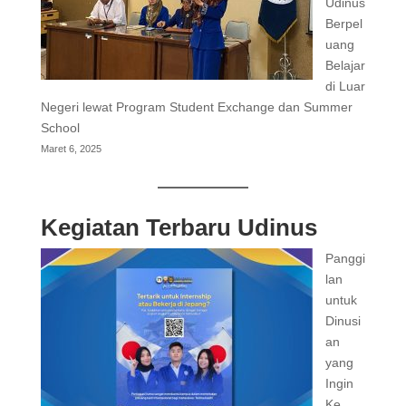
Udinus
Berpel
uang
Belajar
di Luar
Negeri lewat Program Student Exchange dan Summer
School
Maret 6, 2025
Kegiatan Terbaru Udinus
Panggi
lan
untuk
Dinusi
an
yang
Ingin
Ke