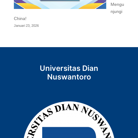
Mengu
njungi
China!
Januari 23, 2026
Universitas Dian
Nuswantoro