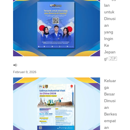
lan
untuk
Dinusi
an
yang
Ingin
Ke
Jepan
g! 🇯🇵
📢
Februari 9, 2026
Keluar
ga
Besar
Dinusi
an
Berkes
empat
an