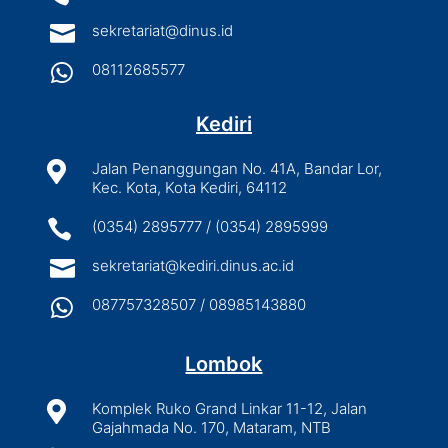

sekretariat@dinus.id

08112685577
Kediri

Jalan Penanggungan No. 41A, Bandar Lor,
Kec. Kota, Kota Kediri, 64112

(0354) 2895777 / (0354) 2895999

sekretariat@kediri.dinus.ac.id

087757328507 / 08985143880
Lombok

Komplek Ruko Grand Linkar 11-12, Jalan
Gajahmada No. 170, Mataram, NTB