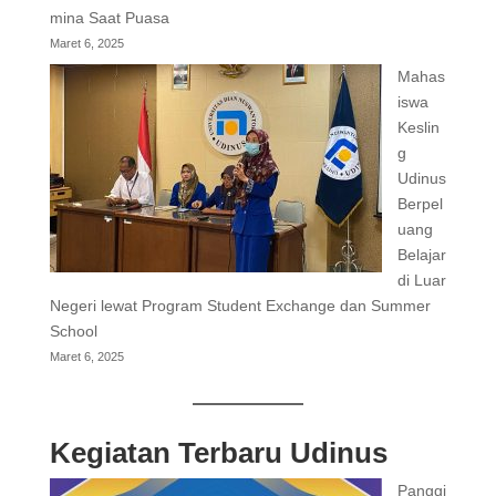
mina Saat Puasa
Maret 6, 2025
Mahas
iswa
Keslin
g
Udinus
Berpel
uang
Belajar
di Luar
Negeri lewat Program Student Exchange dan Summer
School
Maret 6, 2025
Kegiatan Terbaru Udinus
Panggi