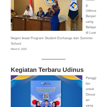
g
Udinus
Berpel
uang
Belajar
di Luar
Negeri lewat Program Student Exchange dan Summer
School
Maret 6, 2025
Kegiatan Terbaru Udinus
Panggi
lan
untuk
Dinusi
an
yang