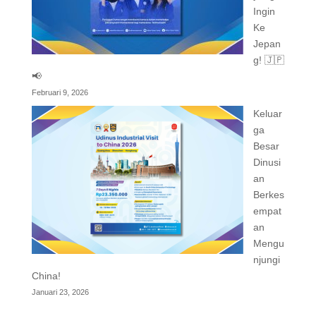
Ingin
Ke
Jepan
g! 🇯🇵
📢
Februari 9, 2026
Keluar
ga
Besar
Dinusi
an
Berkes
empat
an
Mengu
njungi
China!
Januari 23, 2026