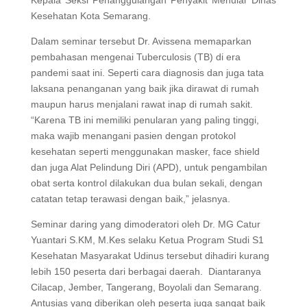
Kepala Seksi Penanggulangan Penyakit Menular Dinas
Kesehatan Kota Semarang.
Dalam seminar tersebut Dr. Avissena memaparkan
pembahasan mengenai Tuberculosis (TB) di era
pandemi saat ini. Seperti cara diagnosis dan juga tata
laksana penanganan yang baik jika dirawat di rumah
maupun harus menjalani rawat inap di rumah sakit.
“Karena TB ini memiliki penularan yang paling tinggi,
maka wajib menangani pasien dengan protokol
kesehatan seperti menggunakan masker, face shield
dan juga Alat Pelindung Diri (APD), untuk pengambilan
obat serta kontrol dilakukan dua bulan sekali, dengan
catatan tetap terawasi dengan baik,” jelasnya.
Seminar daring yang dimoderatori oleh Dr. MG Catur
Yuantari S.KM, M.Kes selaku Ketua Program Studi S1
Kesehatan Masyarakat Udinus tersebut dihadiri kurang
lebih 150 peserta dari berbagai daerah. Diantaranya
Cilacap, Jember, Tangerang, Boyolali dan Semarang.
Antusias yang diberikan oleh peserta juga sangat baik