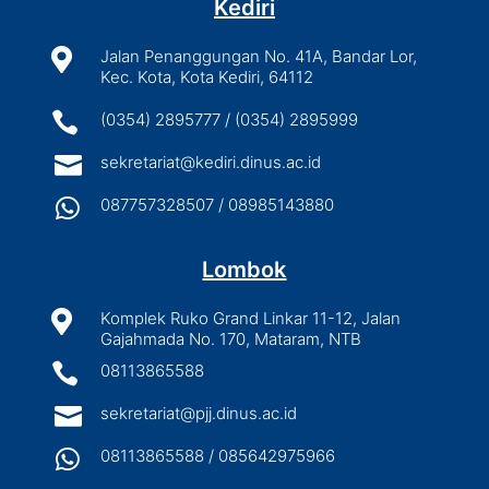
Kediri

Jalan Penanggungan No. 41A, Bandar Lor,
Kec. Kota, Kota Kediri, 64112

(0354) 2895777 / (0354) 2895999

sekretariat@kediri.dinus.ac.id

087757328507 / 08985143880
Lombok

Komplek Ruko Grand Linkar 11-12, Jalan
Gajahmada No. 170, Mataram, NTB

08113865588

sekretariat@pjj.dinus.ac.id

08113865588 / 085642975966