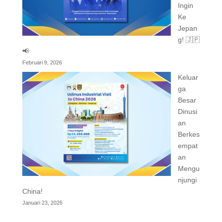
Ingin
Ke
Jepan
g! 🇯🇵
📢
Februari 9, 2026
Keluar
ga
Besar
Dinusi
an
Berkes
empat
an
Mengu
njungi
China!
Januari 23, 2026