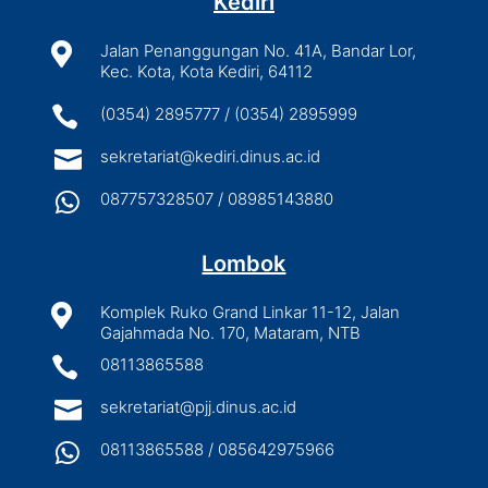
Kediri

Jalan Penanggungan No. 41A, Bandar Lor,
Kec. Kota, Kota Kediri, 64112

(0354) 2895777 / (0354) 2895999

sekretariat@kediri.dinus.ac.id

087757328507 / 08985143880
Lombok

Komplek Ruko Grand Linkar 11-12, Jalan
Gajahmada No. 170, Mataram, NTB

08113865588

sekretariat@pjj.dinus.ac.id

08113865588 / 085642975966