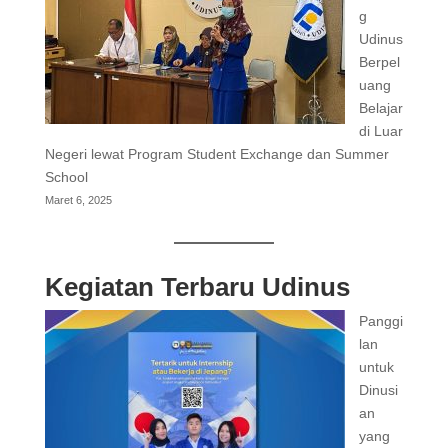
g
Udinus
Berpel
uang
Belajar
di Luar
Negeri lewat Program Student Exchange dan Summer
School
Maret 6, 2025
Kegiatan Terbaru Udinus
Panggi
lan
untuk
Dinusi
an
yang