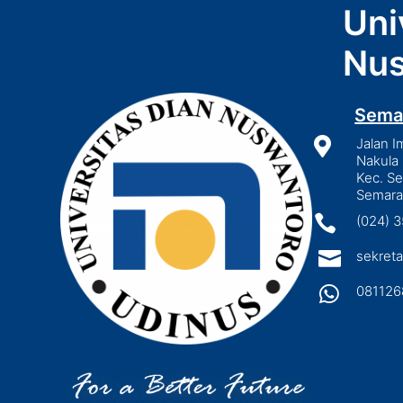
Uni
Nus
Sema

Jalan I
Nakula 
Kec. S
Semara

(024) 

sekreta

081126