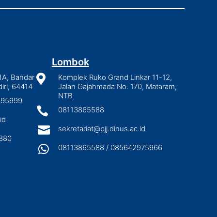
Lombok
1A, Bandar

Komplek Ruko Grand Linkar 11-12,
iri, 64414
Jalan Gajahmada No. 170, Mataram,
NTB
2895999

08113865588
id

sekretariat@pjj.dinus.ac.id
880

08113865588 / 085642975966