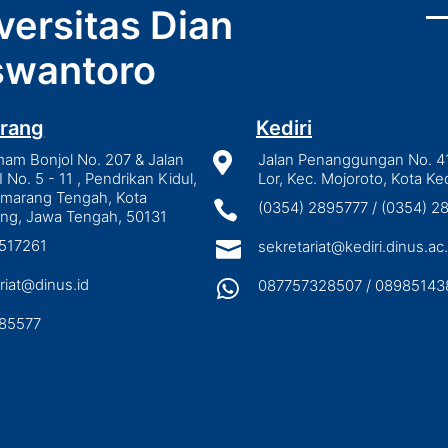
versitas Dian
wantoro
rang
Kediri
mam Bonjol No. 207 & Jalan

Jalan Penanggungan No. 4
I No. 5 - 11 , Pendrikan Kidul,
Lor, Kec. Mojoroto, Kota Ked
emarang Tengah, Kota

(0354) 2895777 / (0354) 
ng, Jawa Tengah, 50131
3517261

sekretariat@kediri.dinus.ac.
riat@dinus.id

087757328507 / 08985143
85577