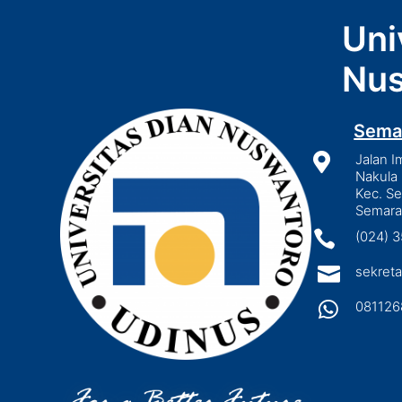
Uni
Nus
Sema

Jalan I
Nakula 
Kec. S
Semara

(024) 

sekreta

081126