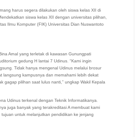
mang harus segera dilakukan oleh siswa kelas XII di
endekatkan siswa kelas XII dengan universitas pilihan,
as Ilmu Komputer (FIK) Universitas Dian Nuswantoto
ina Amal yang terletak di kawasan Gunungpati
ditorium gedung H lantai 7 Udinus. “Kami ingin
gsung. Tidak hanya mengenal Udinus melalui brosur
hat langsung kampusnya dan memahami lebih dekat
dak gagap pilihan saat lulus nanti,” ungkap Wakil Kepala
na Udinus terkenal dengan Teknik Informatikanya.
inya juga banyak yang terakreditasi A membuat kami
tujuan untuk melanjutkan pendidikan ke jenjang