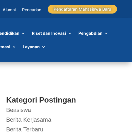
Pendaftaran Mahasiswa Baru
Alumni
Pencarian
endidikan
Riset dan Inovasi
Pengabdian
rmasi
Layanan
Kategori Postingan
Beasiswa
Berita Kerjasama
Berita Terbaru