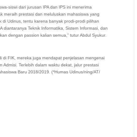
swa-siswi dari jurusan IPA dan IPS ini menerima
ak meraih prestasi dan meluluskan mahasiswa yang
k di Udinus, tentu karena banyak prodi-prodi pilihan
i A diantaranya Teknik Informatika, Sistem Informasi, dan
ikan dengan passion kalian semua,” tutur Abdul Syukur.
di di FIK, mereka juga mendapat penjelasan mengenai
m Admisi. Terlebih dalam waktu dekat, jalur prestasi
hasiswa Baru 2018/2019. (*Humas Udinus/ning/AT/