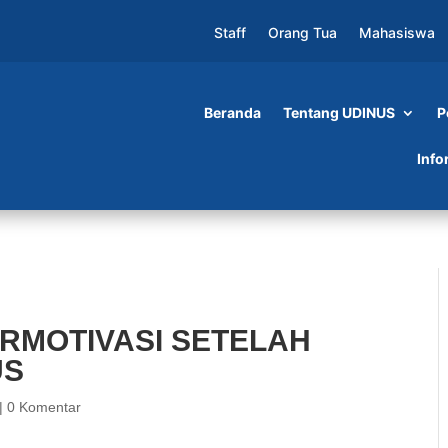
Staff
Orang Tua
Mahasiswa
Beranda
Tentang UDINUS
P
I SETELAH KUNJUNGI FIK UDINUS
Info
ERMOTIVASI SETELAH
US
|
0 Komentar