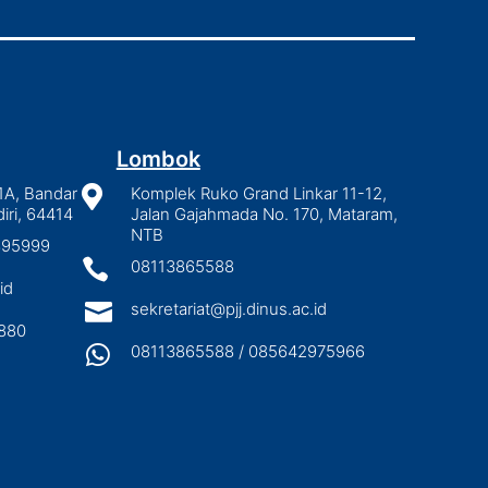
Lombok
1A, Bandar

Komplek Ruko Grand Linkar 11-12,
iri, 64414
Jalan Gajahmada No. 170, Mataram,
NTB
2895999

08113865588
id

sekretariat@pjj.dinus.ac.id
880

08113865588 / 085642975966