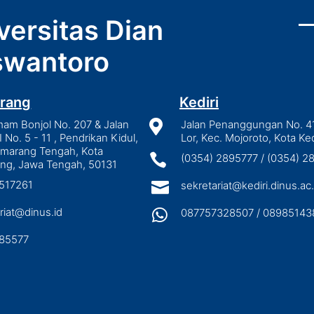
versitas Dian
wantoro
rang
Kediri
mam Bonjol No. 207 & Jalan

Jalan Penanggungan No. 4
I No. 5 - 11 , Pendrikan Kidul,
Lor, Kec. Mojoroto, Kota Ked
emarang Tengah, Kota

(0354) 2895777 / (0354) 
ng, Jawa Tengah, 50131
3517261

sekretariat@kediri.dinus.ac.
riat@dinus.id

087757328507 / 08985143
85577