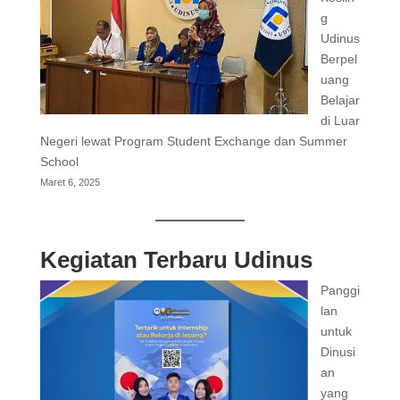
g
Udinus
Berpel
uang
Belajar
di Luar
Negeri lewat Program Student Exchange dan Summer
School
Maret 6, 2025
Kegiatan Terbaru Udinus
Panggi
lan
untuk
Dinusi
an
yang