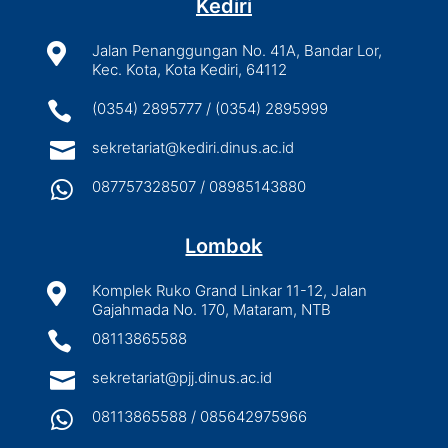
Kediri

Jalan Penanggungan No. 41A, Bandar Lor,
Kec. Kota, Kota Kediri, 64112

(0354) 2895777 / (0354) 2895999

sekretariat@kediri.dinus.ac.id

087757328507 / 08985143880
Lombok

Komplek Ruko Grand Linkar 11-12, Jalan
Gajahmada No. 170, Mataram, NTB

08113865588

sekretariat@pjj.dinus.ac.id

08113865588 / 085642975966