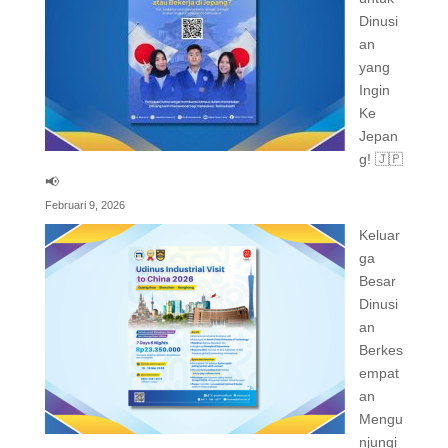
Dinusi
an
yang
Ingin
Ke
Jepan
g! 🇯🇵
📢
Februari 9, 2026
Keluar
ga
Besar
Dinusi
an
Berkes
empat
an
Mengu
njungi