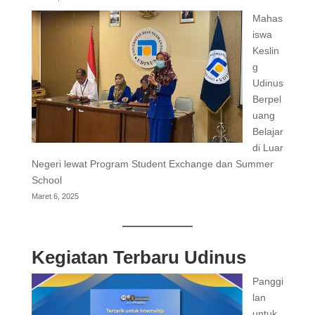
Mahas
iswa
Keslin
g
Udinus
Berpel
uang
Belajar
di Luar
Negeri lewat Program Student Exchange dan Summer
School
Maret 6, 2025
Kegiatan Terbaru Udinus
Panggi
lan
untuk