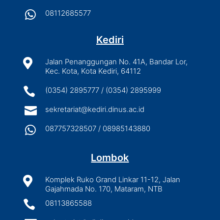

08112685577
Kediri

Jalan Penanggungan No. 41A, Bandar Lor,
Kec. Kota, Kota Kediri, 64112

(0354) 2895777 / (0354) 2895999

sekretariat@kediri.dinus.ac.id

087757328507 / 08985143880
Lombok

Komplek Ruko Grand Linkar 11-12, Jalan
Gajahmada No. 170, Mataram, NTB

08113865588