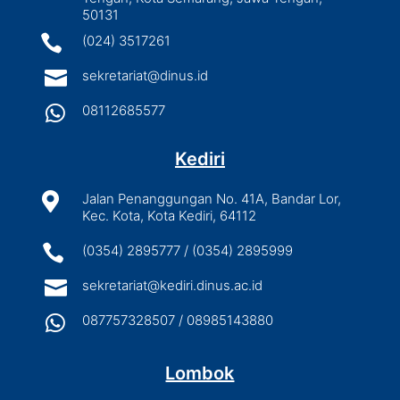
50131

(024) 3517261

sekretariat@dinus.id

08112685577
Kediri

Jalan Penanggungan No. 41A, Bandar Lor,
Kec. Kota, Kota Kediri, 64112

(0354) 2895777 / (0354) 2895999

sekretariat@kediri.dinus.ac.id

087757328507 / 08985143880
Lombok