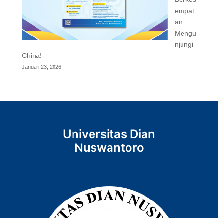
empat
an
Mengu
njungi
China!
Januari 23, 2026
Universitas Dian
Nuswantoro