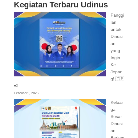
Kegiatan Terbaru Udinus
Panggi
lan
untuk
Dinusi
an
yang
Ingin
Ke
Jepan
g! 🇯🇵
📢
Februari 9, 2026
Keluar
ga
Besar
Dinusi
an
Berkes