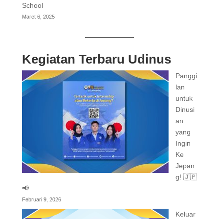
School
Maret 6, 2025
Kegiatan Terbaru Udinus
Panggi
lan
untuk
Dinusi
an
yang
Ingin
Ke
Jepan
g! 🇯🇵
📢
Februari 9, 2026
Keluar