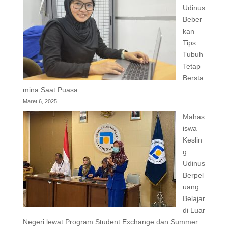
Udinus
Beber
kan
Tips
Tubuh
Tetap
Bersta
mina Saat Puasa
Maret 6, 2025
Mahas
iswa
Keslin
g
Udinus
Berpel
uang
Belajar
di Luar
Negeri lewat Program Student Exchange dan Summer