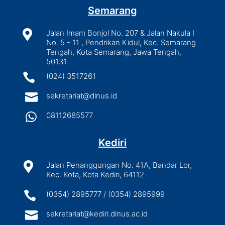
Semarang

Jalan Imam Bonjol No. 207 & Jalan Nakula I
No. 5 - 11 , Pendrikan Kidul, Kec. Semarang
Tengah, Kota Semarang, Jawa Tengah,
50131

(024) 3517261

sekretariat@dinus.id

08112685577
Kediri

Jalan Penanggungan No. 41A, Bandar Lor,
Kec. Kota, Kota Kediri, 64112

(0354) 2895777 / (0354) 2895999

sekretariat@kediri.dinus.ac.id