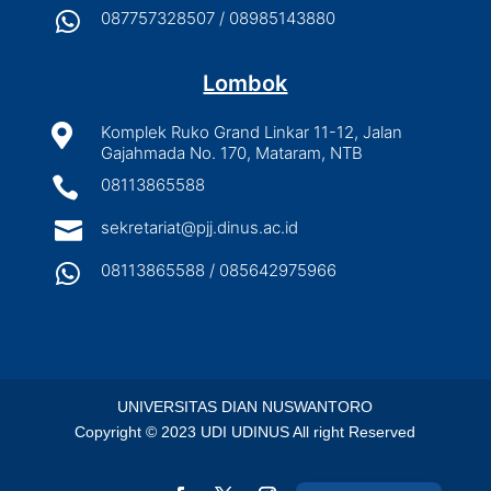

087757328507 / 08985143880
Lombok

Komplek Ruko Grand Linkar 11-12, Jalan
Gajahmada No. 170, Mataram, NTB

08113865588

sekretariat@pjj.dinus.ac.id

08113865588 / 085642975966
UNIVERSITAS DIAN NUSWANTORO
Copyright © 2023 UDI UDINUS All right Reserved
English