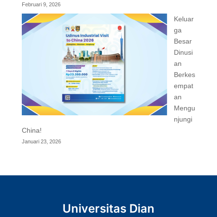
Februari 9, 2026
Keluar
ga
Besar
Dinusi
an
Berkes
empat
an
Mengu
njungi
China!
Januari 23, 2026
Universitas Dian