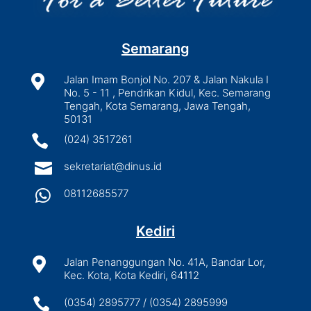
Semarang

Jalan Imam Bonjol No. 207 & Jalan Nakula I
No. 5 - 11 , Pendrikan Kidul, Kec. Semarang
Tengah, Kota Semarang, Jawa Tengah,
50131

(024) 3517261

sekretariat@dinus.id

08112685577
Kediri

Jalan Penanggungan No. 41A, Bandar Lor,
Kec. Kota, Kota Kediri, 64112

(0354) 2895777 / (0354) 2895999