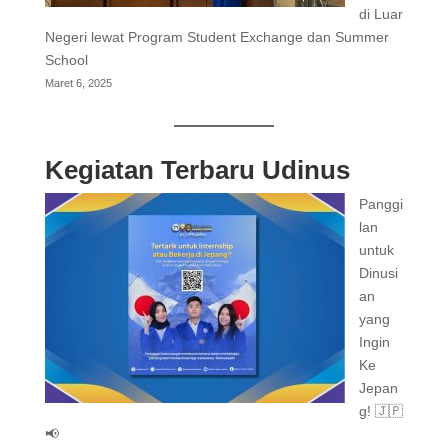
di Luar
Negeri lewat Program Student Exchange dan Summer
School
Maret 6, 2025
Kegiatan Terbaru Udinus
Panggi
lan
untuk
Dinusi
an
yang
Ingin
Ke
Jepan
g! 🇯🇵
📢