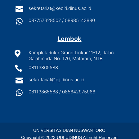

sekretariat@kediri.dinus.ac.id

087757328507 / 08985143880
Lombok

Komplek Ruko Grand Linkar 11-12, Jalan
Gajahmada No. 170, Mataram, NTB

08113865588

sekretariat@pjj.dinus.ac.id

08113865588 / 085642975966
UNIVERSITAS DIAN NUSWANTORO
Copyright © 2023 UDI UDINUS All right Reserved