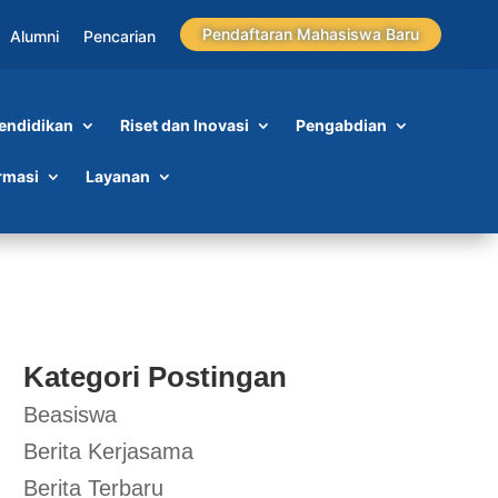
Pendaftaran Mahasiswa Baru
Alumni
Pencarian
endidikan
Riset dan Inovasi
Pengabdian
rmasi
Layanan
Kategori Postingan
Beasiswa
Berita Kerjasama
Berita Terbaru