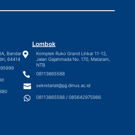
Lombok
1A, Bandar

Komplek Ruko Grand Linkar 11-12,
iri, 64414
Jalan Gajahmada No. 170, Mataram,
NTB
2895999

08113865588
id

sekretariat@pjj.dinus.ac.id
880

08113865588 / 085642975966