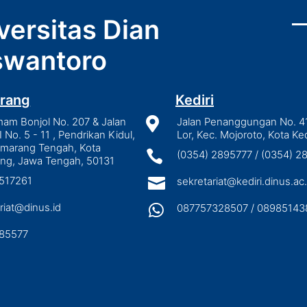
versitas Dian
wantoro
rang
Kediri
mam Bonjol No. 207 & Jalan

Jalan Penanggungan No. 4
I No. 5 - 11 , Pendrikan Kidul,
Lor, Kec. Mojoroto, Kota Ked
emarang Tengah, Kota

(0354) 2895777 / (0354) 
ng, Jawa Tengah, 50131
3517261

sekretariat@kediri.dinus.ac.
riat@dinus.id

087757328507 / 08985143
85577