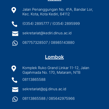

Jalan Penanggungan No. 41A, Bandar Lor,
Kec. Kota, Kota Kediri, 64112

(0354) 2895777 / (0354) 2895999

sekretariat@kediri.dinus.ac.id

087757328507 / 08985143880
Lombok

Komplek Ruko Grand Linkar 11-12, Jalan
Gajahmada No. 170, Mataram, NTB

08113865588

sekretariat@pjj.dinus.ac.id

08113865588 / 085642975966