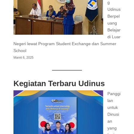
g
Udinus
Berpel
uang
Belajar
di Luar
Negeri lewat Program Student Exchange dan Summer
School
Maret 6, 2025
Kegiatan Terbaru Udinus
Panggi
lan
untuk
Dinusi
an
yang