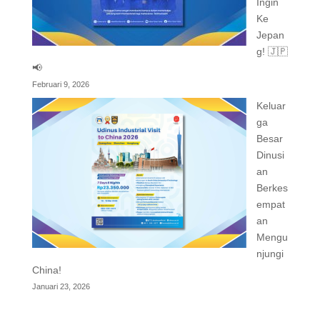
Ingin
Ke
Jepan
g! 🇯🇵
📢
Februari 9, 2026
Keluar
ga
Besar
Dinusi
an
Berkes
empat
an
Mengu
njungi
China!
Januari 23, 2026