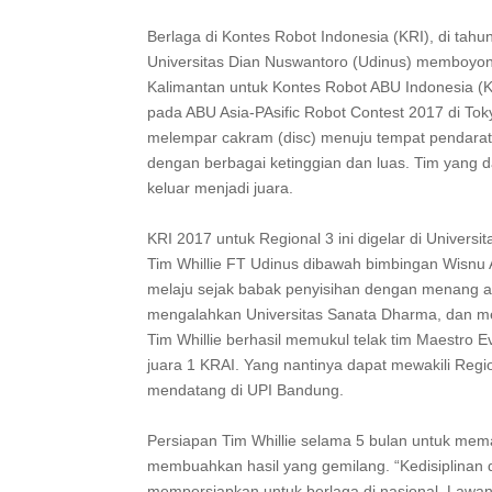
Berlaga di Kontes Robot Indonesia (KRI), di tahun
Universitas Dian Nuswantoro (Udinus) memboyong
Kalimantan untuk Kontes Robot ABU Indonesia (K
pada ABU Asia-PAsific Robot Contest 2017 di Tok
melempar cakram (disc) menuju tempat pendarata
dengan berbagai ketinggian dan luas. Tim yang 
keluar menjadi juara.
KRI 2017 untuk Regional 3 ini digelar di Univers
Tim Whillie FT Udinus dibawah bimbingan Wisnu 
melaju sejak babak penyisihan dengan menang at
mengalahkan Universitas Sanata Dharma, dan men
Tim Whillie berhasil memukul telak tim Maestro 
juara 1 KRAI. Yang nantinya dapat mewakili Regio
mendatang di UPI Bandung.
Persiapan Tim Whillie selama 5 bulan untuk mem
membuahkan hasil yang gemilang. “Kedisiplinan d
mempersiapkan untuk berlaga di nasional. Lawanny