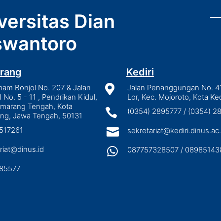
versitas Dian
wantoro
rang
Kediri
mam Bonjol No. 207 & Jalan

Jalan Penanggungan No. 4
I No. 5 - 11 , Pendrikan Kidul,
Lor, Kec. Mojoroto, Kota Ked
emarang Tengah, Kota

(0354) 2895777 / (0354) 
ng, Jawa Tengah, 50131
3517261

sekretariat@kediri.dinus.ac.
riat@dinus.id

087757328507 / 08985143
85577