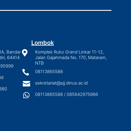
Lombok
1A, Bandar

Komplek Ruko Grand Linkar 11-12,
iri, 64414
Jalan Gajahmada No. 170, Mataram,
NTB
2895999

08113865588
id

sekretariat@pjj.dinus.ac.id
880

08113865588 / 085642975966