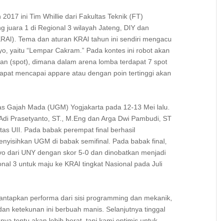
 2017 ini Tim Whillie dari Fakultas Teknik (FT)
 juara 1 di Regional 3 wilayah Jateng, DIY dan
RAI). Tema dan aturan KRAI tahun ini sendiri mengacu
yo, yaitu “Lempar Cakram.” Pada kontes ini robot akan
n (spot), dimana dalam arena lomba terdapat 7 spot
dapat mencapai appare atau dengan poin tertinggi akan
itas Gajah Mada (UGM) Yogjakarta pada 12-13 Mei lalu.
Adi Prasetyanto, ST., M.Eng dan Arga Dwi Pambudi, ST
as UII. Pada babak perempat final berhasil
yisihkan UGM di babak semifinal. Pada babak final,
Evo dari UNY dengan skor 5-0 dan dinobatkan menjadi
nal 3 untuk maju ke KRAI tingkat Nasional pada Juli
antapkan performa dari sisi programming dan mekanik,
an ketekunan ini berbuah manis. Selanjutnya tinggal
a tentu akan lebih berat, tapi kami optimis untuk