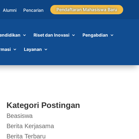
Pendaftaran Mahasiswa Baru
Alumni
Pencarian
endidikan
Riset dan Inovasi
Pengabdian
rmasi
Layanan
Kategori Postingan
Beasiswa
Berita Kerjasama
Berita Terbaru