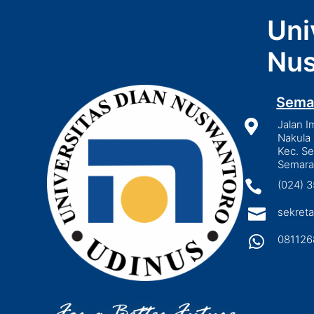
Uni
Nus
Sema

Jalan I
Nakula 
Kec. S
Semara

(024) 

sekreta

081126