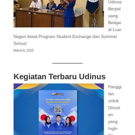
Udinus
Berpel
uang
Belajar
di Luar
Negeri lewat Program Student Exchange dan Summer
School
Maret 6, 2025
Kegiatan Terbaru Udinus
Panggi
lan
untuk
Dinusi
an
yang
Ingin