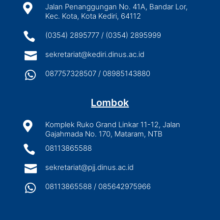

Jalan Penanggungan No. 41A, Bandar Lor,
Kec. Kota, Kota Kediri, 64112

(0354) 2895777 / (0354) 2895999

sekretariat@kediri.dinus.ac.id

087757328507 / 08985143880
Lombok

Komplek Ruko Grand Linkar 11-12, Jalan
Gajahmada No. 170, Mataram, NTB

08113865588

sekretariat@pjj.dinus.ac.id

08113865588 / 085642975966