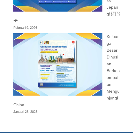
Ke
Jepan
g! 🇯🇵
📢
Februari 9, 2026
Keluar
ga
Besar
Dinusi
an
Berkes
empat
an
Mengu
njungi
China!
Januari 23, 2026