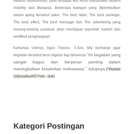
Awards sebelumnya, yaitu terdapat ikut serta mahasiswa student
mobility dari Malaysia. Beberapa kategori yang diperebutkan
dalam ajang tersebut yakni, The best label, The best package,
The best effect, The best message dan The advertising yang
masing-masing juaranya akan mendapat sejumlah hadiah dan
sertifikat penghargaan.
Kahumas Udinus, Agus Triyono, S.Sos, Msi berharap agar
“Ini kegiatan yang
kegiatan tersebut terus digelar tiap tahunnya
sangat bagus dan berperan penting dalam
meningkatkan kreativitas mahasiswa,” tutupnya.
(*Humas
Udinus/lex/AT/ Foto : dok)
Kategori Postingan