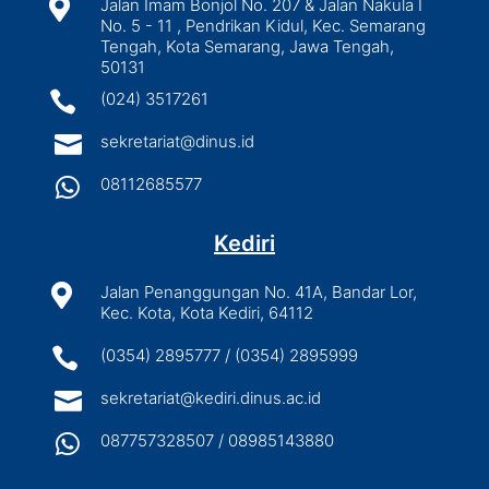

Jalan Imam Bonjol No. 207 & Jalan Nakula I
No. 5 - 11 , Pendrikan Kidul, Kec. Semarang
Tengah, Kota Semarang, Jawa Tengah,
50131

(024) 3517261

sekretariat@dinus.id

08112685577
Kediri

Jalan Penanggungan No. 41A, Bandar Lor,
Kec. Kota, Kota Kediri, 64112

(0354) 2895777 / (0354) 2895999

sekretariat@kediri.dinus.ac.id

087757328507 / 08985143880