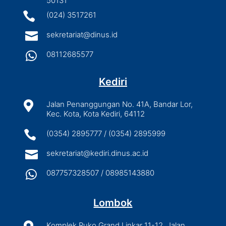
50131

(024) 3517261

sekretariat@dinus.id

08112685577
Kediri

Jalan Penanggungan No. 41A, Bandar Lor,
Kec. Kota, Kota Kediri, 64112

(0354) 2895777 / (0354) 2895999

sekretariat@kediri.dinus.ac.id

087757328507 / 08985143880
Lombok
Komplek Ruko Grand Linkar 11-12, Jalan