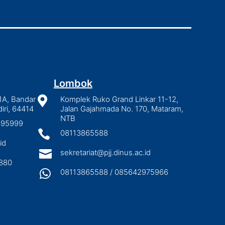
Lombok
1A, Bandar

Komplek Ruko Grand Linkar 11-12,
iri, 64414
Jalan Gajahmada No. 170, Mataram,
NTB
2895999

08113865588
id

sekretariat@pjj.dinus.ac.id
880

08113865588 / 085642975966