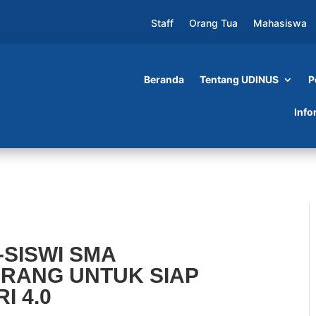
Staff
Orang Tua
Mahasiswa
Beranda
Tentang UDINUS
P
A THERESIANA 1 SEMARANG UNTUK SIAP
Info
-SISWI SMA
ARANG UNTUK SIAP
I 4.0