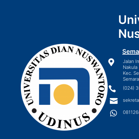
Uni
Nus
Sema

Jalan I
Nakula 
Kec. S
Semara

(024) 

sekreta

081126