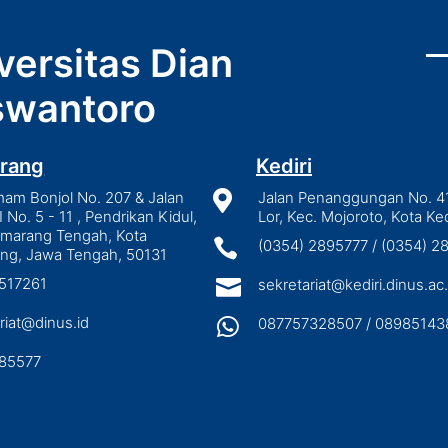
versitas Dian
wantoro
rang
Kediri
mam Bonjol No. 207 & Jalan

Jalan Penanggungan No. 4
I No. 5 - 11 , Pendrikan Kidul,
Lor, Kec. Mojoroto, Kota Ked
emarang Tengah, Kota

(0354) 2895777 / (0354) 
ng, Jawa Tengah, 50131
3517261

sekretariat@kediri.dinus.ac.
riat@dinus.id

087757328507 / 08985143
85577