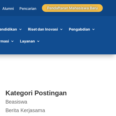
Pendaftaran Mahasiswa Baru
Alumni
Pencarian
endidikan
Riset dan Inovasi
Pengabdian
rmasi
Layanan
Kategori Postingan
Beasiswa
Berita Kerjasama