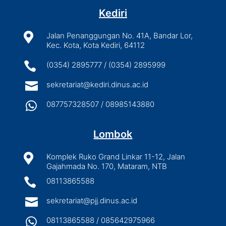
Kediri

Jalan Penanggungan No. 41A, Bandar Lor,
Kec. Kota, Kota Kediri, 64112

(0354) 2895777 / (0354) 2895999

sekretariat@kediri.dinus.ac.id

087757328507 / 08985143880
Lombok

Komplek Ruko Grand Linkar 11-12, Jalan
Gajahmada No. 170, Mataram, NTB

08113865588

sekretariat@pjj.dinus.ac.id

08113865588 / 085642975966