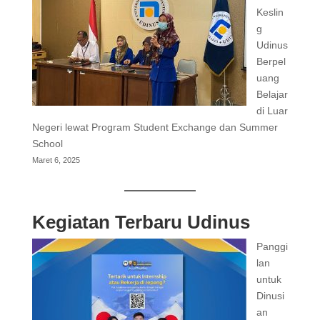
Keslin
g
Udinus
Berpel
uang
Belajar
di Luar
Negeri lewat Program Student Exchange dan Summer
School
Maret 6, 2025
Kegiatan Terbaru Udinus
Panggi
lan
untuk
Dinusi
an