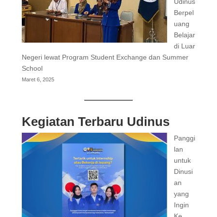
Udinus
Berpel
uang
Belajar
di Luar
Negeri lewat Program Student Exchange dan Summer
School
Maret 6, 2025
Kegiatan Terbaru Udinus
Panggi
lan
untuk
Dinusi
an
yang
Ingin
Ke