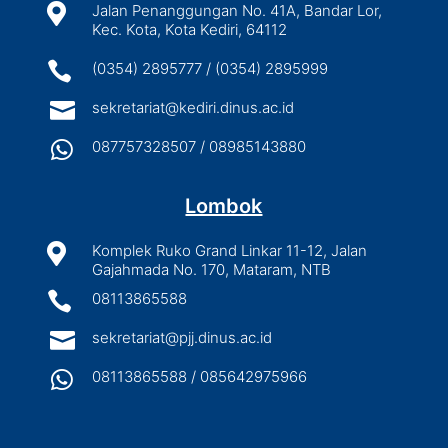

Jalan Penanggungan No. 41A, Bandar Lor,
Kec. Kota, Kota Kediri, 64112

(0354) 2895777 / (0354) 2895999

sekretariat@kediri.dinus.ac.id

087757328507 / 08985143880
Lombok

Komplek Ruko Grand Linkar 11-12, Jalan
Gajahmada No. 170, Mataram, NTB

08113865588

sekretariat@pjj.dinus.ac.id

08113865588 / 085642975966