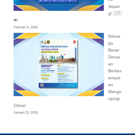
Jepan
g! 🇯🇵
📢
Februari 9, 2026
Keluar
ga
Besar
Dinusi
an
Berkes
empat
an
Mengu
njungi
China!
Januari 23, 2026