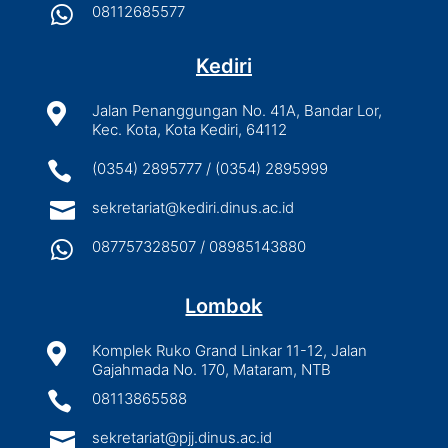

08112685577
Kediri

Jalan Penanggungan No. 41A, Bandar Lor,
Kec. Kota, Kota Kediri, 64112

(0354) 2895777 / (0354) 2895999

sekretariat@kediri.dinus.ac.id

087757328507 / 08985143880
Lombok

Komplek Ruko Grand Linkar 11-12, Jalan
Gajahmada No. 170, Mataram, NTB

08113865588

sekretariat@pjj.dinus.ac.id