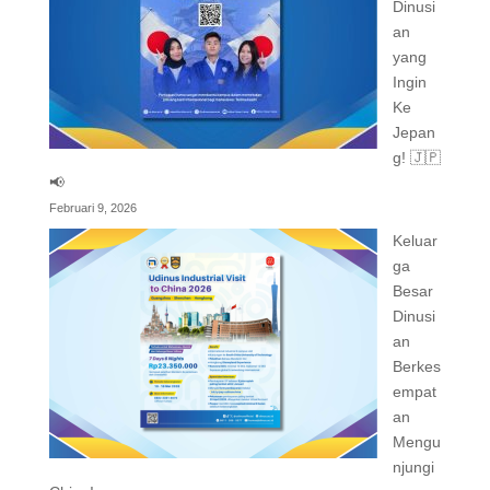
Dinusi
an
yang
Ingin
Ke
Jepan
g! 🇯🇵
📢
Februari 9, 2026
Keluar
ga
Besar
Dinusi
an
Berkes
empat
an
Mengu
njungi