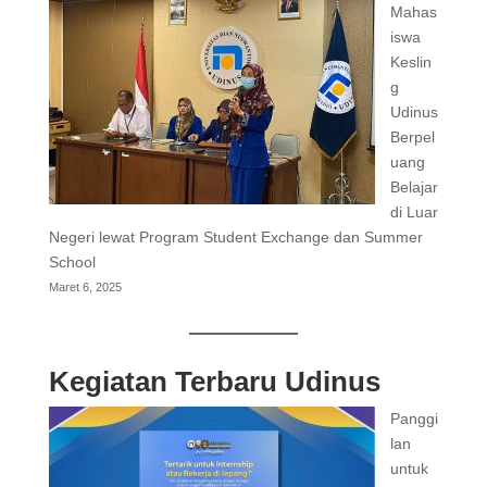
Mahas
iswa
Keslin
g
Udinus
Berpel
uang
Belajar
di Luar
Negeri lewat Program Student Exchange dan Summer
School
Maret 6, 2025
Kegiatan Terbaru Udinus
Panggi
lan
untuk