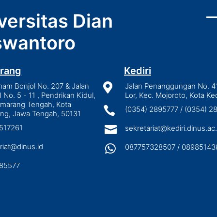
versitas Dian
wantoro
rang
Kediri
mam Bonjol No. 207 & Jalan

Jalan Penanggungan No. 4
I No. 5 - 11 , Pendrikan Kidul,
Lor, Kec. Mojoroto, Kota Ked
emarang Tengah, Kota

(0354) 2895777 / (0354) 
ng, Jawa Tengah, 50131
3517261

sekretariat@kediri.dinus.ac.
riat@dinus.id

087757328507 / 08985143
85577