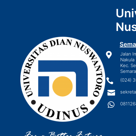
Uni
Nus
Sema

Jalan I
Nakula 
Kec. S
Semara

(024) 

sekreta

081126