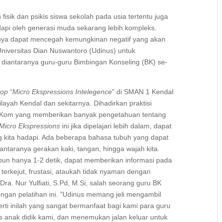
sik dan psikis siswa sekolah pada usia tertentu juga
api oleh generasi muda sekarang lebih kompleks.
nya dapat mencegah kemungkinan negatif yang akan
 Universitas Dian Nuswantoro (Udinus) untuk
, diantaranya guru-guru Bimbingan Konseling (BK) se-
hop
“
Micro Ekspressions Intelegence
” di SMAN 1 Kendal
layah Kendal dan sekitarnya. Dihadirkan praktisi
.Kom yang memberikan banyak pengetahuan tentang
Micro Ekspressions
ini jika dipelajari lebih dalam, dapat
 kita hadapi. Ada beberapa bahasa tubuh yang dapat
iantaranya gerakan kaki, tangan, hingga wajah kita.
un hanya 1-2 detik, dapat memberikan informasi pada
terkejut, frustasi, ataukah tidak nyaman dengan
Dra. Nur Yulfiati, S.Pd, M.Si, salah seorang guru BK
gan pelatihan ini. ”Udinus memang jeli mengambil
ti inilah yang sangat bermanfaat bagi kami para guru
s anak didik kami, dan menemukan jalan keluar untuk