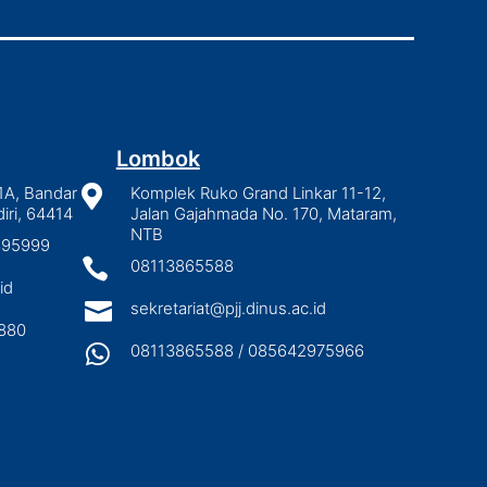
Lombok
1A, Bandar

Komplek Ruko Grand Linkar 11-12,
iri, 64414
Jalan Gajahmada No. 170, Mataram,
NTB
2895999

08113865588
id

sekretariat@pjj.dinus.ac.id
880

08113865588 / 085642975966