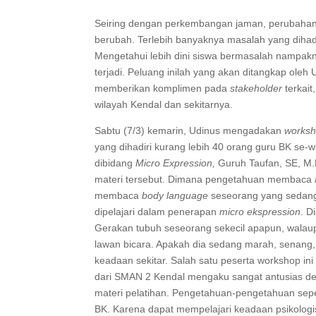
Seiring dengan perkembangan jaman, perubahan fi
berubah. Terlebih banyaknya masalah yang dihad
Mengetahui lebih dini siswa bermasalah nampak
terjadi. Peluang inilah yang akan ditangkap oleh
memberikan komplimen pada
stakeholder
terkait
wilayah Kendal dan sekitarnya.
Sabtu (7/3) kemarin, Udinus mengadakan
works
yang dihadiri kurang lebih 40 orang guru BK se-wi
dibidang
Micro Expression,
Guruh Taufan, SE, M
materi tersebut. Dimana pengetahuan membaca
membaca
body language
seseorang yang sedang
dipelajari dalam penerapan
micro ekspression
. D
Gerakan tubuh seseorang sekecil apapun, walaup
lawan bicara. Apakah dia sedang marah, senang, 
keadaan sekitar. Salah satu peserta workshop ini 
dari SMAN 2 Kendal mengaku sangat antusias den
materi pelatihan. Pengetahuan-pengetahuan seper
BK. Karena dapat mempelajari keadaan psikologi