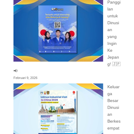
Panggi
lan
untuk
Dinusi
an
yang
Ingin
Ke
Jepan
g! 🇯🇵
📢
Februari 9, 2026
Keluar
ga
Besar
Dinusi
an
Berkes
empat