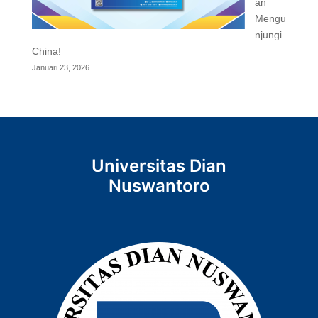
an
Mengu
njungi
China!
Januari 23, 2026
Universitas Dian
Nuswantoro