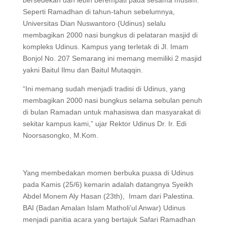
bersedekah dan lebih berempati pada sesama muslim.
Seperti Ramadhan di tahun-tahun sebelumnya,
Universitas Dian Nuswantoro (Udinus) selalu
membagikan 2000 nasi bungkus di pelataran masjid di
kompleks Udinus. Kampus yang terletak di Jl. Imam
Bonjol No. 207 Semarang ini memang memiliki 2 masjid
yakni Baitul Ilmu dan Baitul Mutaqqin.
“Ini memang sudah menjadi tradisi di Udinus, yang
membagikan 2000 nasi bungkus selama sebulan penuh
di bulan Ramadan untuk mahasiswa dan masyarakat di
sekitar kampus kami,” ujar Rektor Udinus Dr. Ir. Edi
Noorsasongko, M.Kom.
Yang membedakan momen berbuka puasa di Udinus
pada Kamis (25/6) kemarin adalah datangnya Syeikh
Abdel Monem Aly Hasan (23th), Imam dari Palestina.
BAI (Badan Amalan Islam Matholi’ul Anwar) Udinus
menjadi panitia acara yang bertajuk Safari Ramadhan