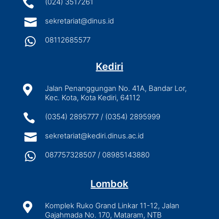

(024) 3517261

sekretariat@dinus.id

08112685577
Kediri

Jalan Penanggungan No. 41A, Bandar Lor,
Kec. Kota, Kota Kediri, 64112

(0354) 2895777 / (0354) 2895999

sekretariat@kediri.dinus.ac.id

087757328507 / 08985143880
Lombok

Komplek Ruko Grand Linkar 11-12, Jalan
Gajahmada No. 170, Mataram, NTB