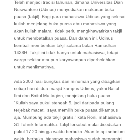
Telah menjadi tradisi tahunan, dimana Universitas Dian
Nuswantoro (Udinus) menyediakan makanan buka
puasa (takjil). Bagi para mahasiswa Udinus yang selesai
kuliah menjelang buka puasa atau mahasiswa yang
akan kuliah malam, tidak perlu mengkhawatirkan takjil
untuk membatalkan puasa. Dan dahun ini, Udinus
kembali memberikan takjil selama bulan Ramadhan
1438H. Takjil ini tidak hanya untuk mahasiswa, tetapi
warga sekitar ataupun karyawanpun diperbolehkan
untuk menikmatinya.
Ada 2000 nasi bungkus dan minuman yang dibagikan
setiap hari di dua masjid kampus Udinus, yakni Baitul
Ilmi dan Baitul Muttaqien, menjelang buka puasa.
“Kuliah saya pukul stengah 5, jadi daripada pulang
terjebak macet, saya memilih buka puasa dikampus
aja. Mumpung ada takjil gratis,” kata Roni, mahasiswa
S1 Tehnik Informatika. Takjil tersebut mulai disediakan
pukul 17.20 hingga waktu berbuka. Akan tetapi sebelum
waktu berbuka, biasanya mahasiswa sudah mengantri