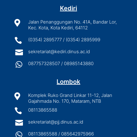
Kediri

Jalan Penanggungan No. 41A, Bandar Lor,
Kec. Kota, Kota Kediri, 64112

(0354) 2895777 / (0354) 2895999

sekretariat@kediri.dinus.ac.id

087757328507 / 08985143880
Lombok

Komplek Ruko Grand Linkar 11-12, Jalan
Gajahmada No. 170, Mataram, NTB

08113865588

sekretariat@pjj.dinus.ac.id

08113865588 / 085642975966