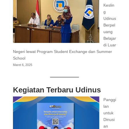
Keslin
g
Udinus
Berpel
uang
Belajar
di Luar
Negeri lewat Program Student Exchange dan Summer
School
Maret 6, 2025
Kegiatan Terbaru Udinus
Panggi
lan
untuk
Dinusi
an