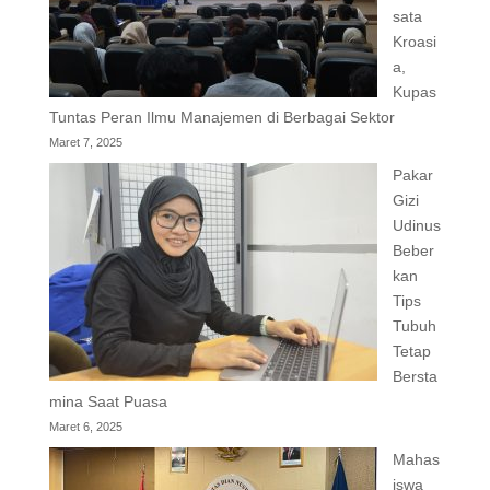
sata
Kroasi
a,
Kupas
Tuntas Peran Ilmu Manajemen di Berbagai Sektor
Maret 7, 2025
Pakar
Gizi
Udinus
Beber
kan
Tips
Tubuh
Tetap
Bersta
mina Saat Puasa
Maret 6, 2025
Mahas
iswa