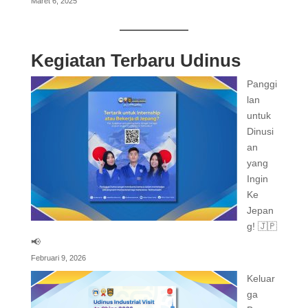
Maret 6, 2025
Kegiatan Terbaru Udinus
Panggi
lan
untuk
Dinusi
an
yang
Ingin
Ke
Jepan
g! 🇯🇵
📢
Februari 9, 2026
Keluar
ga