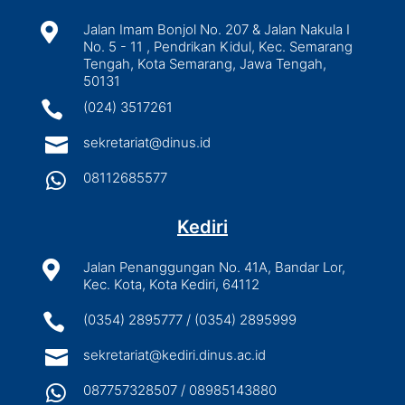

Jalan Imam Bonjol No. 207 & Jalan Nakula I
No. 5 - 11 , Pendrikan Kidul, Kec. Semarang
Tengah, Kota Semarang, Jawa Tengah,
50131

(024) 3517261

sekretariat@dinus.id

08112685577
Kediri

Jalan Penanggungan No. 41A, Bandar Lor,
Kec. Kota, Kota Kediri, 64112

(0354) 2895777 / (0354) 2895999

sekretariat@kediri.dinus.ac.id

087757328507 / 08985143880