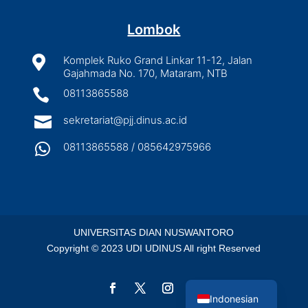
Lombok

Komplek Ruko Grand Linkar 11-12, Jalan
Gajahmada No. 170, Mataram, NTB

08113865588

sekretariat@pjj.dinus.ac.id

08113865588 / 085642975966
UNIVERSITAS DIAN NUSWANTORO
Copyright © 2023 UDI UDINUS All right Reserved
English
Indonesian