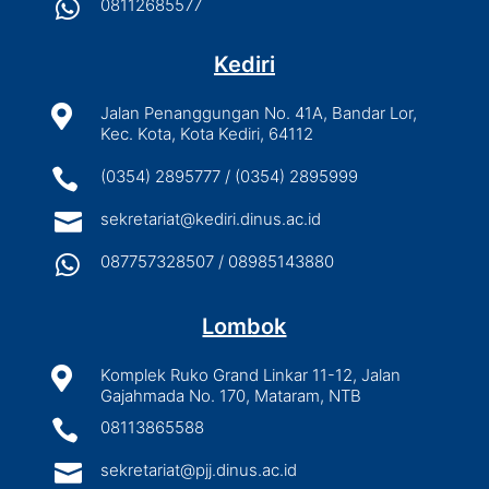

08112685577
Kediri

Jalan Penanggungan No. 41A, Bandar Lor,
Kec. Kota, Kota Kediri, 64112

(0354) 2895777 / (0354) 2895999

sekretariat@kediri.dinus.ac.id

087757328507 / 08985143880
Lombok

Komplek Ruko Grand Linkar 11-12, Jalan
Gajahmada No. 170, Mataram, NTB

08113865588

sekretariat@pjj.dinus.ac.id