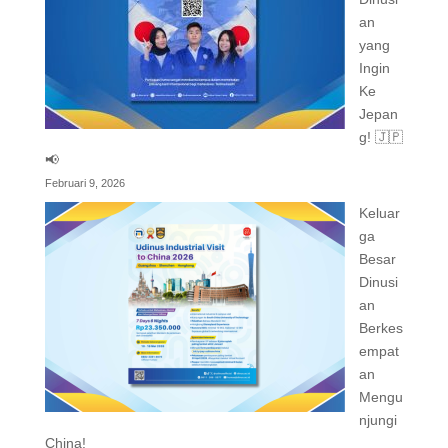
an
yang
Ingin
Ke
Jepan
g! 🇯🇵
📢
Februari 9, 2026
Keluar
ga
Besar
Dinusi
an
Berkes
empat
an
Mengu
njungi
China!