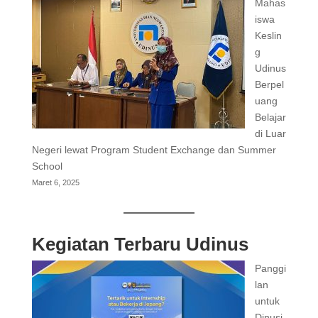
Mahas
iswa
Keslin
g
Udinus
Berpel
uang
Belajar
di Luar
Negeri lewat Program Student Exchange dan Summer
School
Maret 6, 2025
Kegiatan Terbaru Udinus
Panggi
lan
untuk
Dinusi