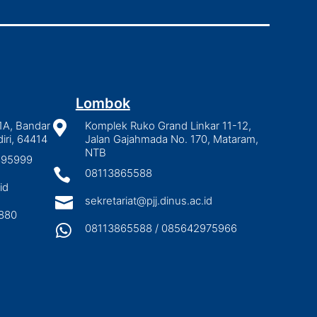
Lombok
1A, Bandar

Komplek Ruko Grand Linkar 11-12,
iri, 64414
Jalan Gajahmada No. 170, Mataram,
NTB
2895999

08113865588
id

sekretariat@pjj.dinus.ac.id
880

08113865588 / 085642975966