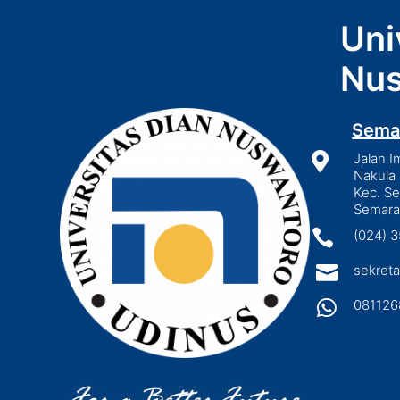
Uni
Nus
Sema

Jalan I
Nakula 
Kec. S
Semara

(024) 

sekreta

081126