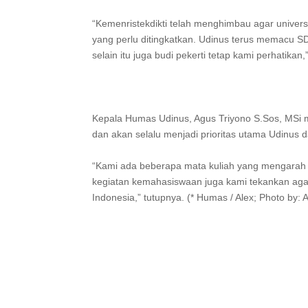
“Kemenristekdikti telah menghimbau agar univer
yang perlu ditingkatkan. Udinus terus memacu SDM
selain itu juga budi pekerti tetap kami perhatika
Kepala Humas Udinus, Agus Triyono S.Sos, MSi m
dan akan selalu menjadi prioritas utama Udinu
“Kami ada beberapa mata kuliah yang mengarah p
kegiatan kemahasiswaan juga kami tekankan ag
Indonesia,” tutupnya. (* Humas / Alex; Photo by: A