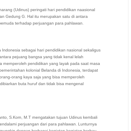
rang (Udinus) peringati hari pendidikan naasional
an Gedung G. Hal itu merupakan satu di antara
 pemuda terhadap perjuangan para pahlawan.
a Indonesia sebagai hari pendidikan nasional sekaligus
antara pejuang bangsa yang tidak kenal lelah
sa memperoleh pendidikan yang layak pada saat masa
emerintahan kolonial Belanda di Indonesia, terdapat
orang-orang kaya saja yang bisa memperoleh
dibiarkan buta huruf dan tidak bisa mengenal
anto, S.Kom, M.T mengatakan tujuan Udinus kembali
ndalami perjuangan dari para pahlawan. Lunturnya
i mungkin dengan berbagai kegiatan-kegiatan berbau