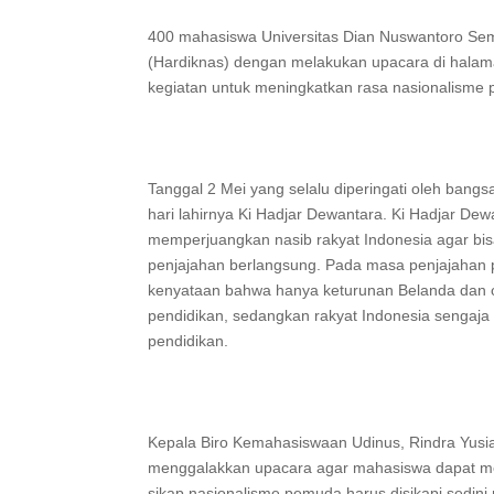
400 mahasiswa Universitas Dian Nuswantoro Sema
(Hardiknas) dengan melakukan upacara di halam
kegiatan untuk meningkatkan rasa nasionalisme
Tanggal 2 Mei yang selalu diperingati oleh bangs
hari lahirnya Ki Hadjar Dewantara. Ki Hadjar Dew
memperjuangkan nasib rakyat Indonesia agar bi
penjajahan berlangsung. Pada masa penjajahan p
kenyataan bahwa hanya keturunan Belanda dan 
pendidikan, sedangkan rakyat Indonesia sengaja 
pendidikan.
Kepala Biro Kemahasiswaan Udinus, Rindra Yusi
menggalakkan upacara agar mahasiswa dapat me
sikap nasionalisme pemuda harus disikapi sedin