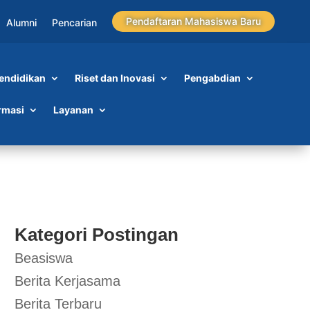
Pendaftaran Mahasiswa Baru
Alumni
Pencarian
endidikan
Riset dan Inovasi
Pengabdian
rmasi
Layanan
Kategori Postingan
Beasiswa
Berita Kerjasama
Berita Terbaru