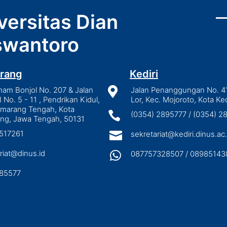
versitas Dian
wantoro
rang
Kediri
mam Bonjol No. 207 & Jalan

Jalan Penanggungan No. 4
I No. 5 - 11 , Pendrikan Kidul,
Lor, Kec. Mojoroto, Kota Ked
emarang Tengah, Kota

(0354) 2895777 / (0354) 
ng, Jawa Tengah, 50131
3517261

sekretariat@kediri.dinus.ac.
riat@dinus.id

087757328507 / 08985143
85577