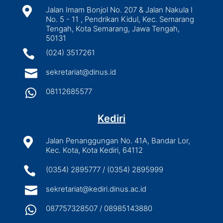

Jalan Imam Bonjol No. 207 & Jalan Nakula I
No. 5 - 11 , Pendrikan Kidul, Kec. Semarang
Tengah, Kota Semarang, Jawa Tengah,
50131

(024) 3517261

sekretariat@dinus.id

08112685577
Kediri

Jalan Penanggungan No. 41A, Bandar Lor,
Kec. Kota, Kota Kediri, 64112

(0354) 2895777 / (0354) 2895999

sekretariat@kediri.dinus.ac.id

087757328507 / 08985143880