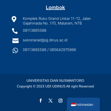
Lombok

Komplek Ruko Grand Linkar 11-12, Jalan
Gajahmada No. 170, Mataram, NTB

08113865588

sekretariat@pjj.dinus.ac.id

08113865588 / 085642975966
UNIVERSITAS DIAN NUSWANTORO
Copyright © 2023 UDI UDINUS All right Reserved
English
Indonesian