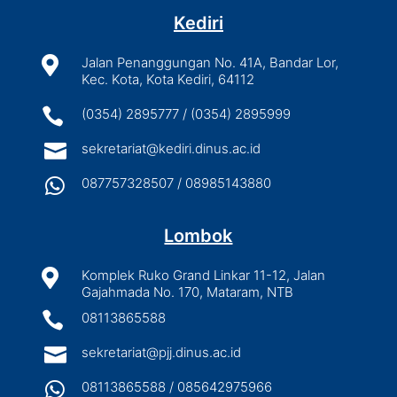
Kediri

Jalan Penanggungan No. 41A, Bandar Lor,
Kec. Kota, Kota Kediri, 64112

(0354) 2895777 / (0354) 2895999

sekretariat@kediri.dinus.ac.id

087757328507 / 08985143880
Lombok

Komplek Ruko Grand Linkar 11-12, Jalan
Gajahmada No. 170, Mataram, NTB

08113865588

sekretariat@pjj.dinus.ac.id

08113865588 / 085642975966