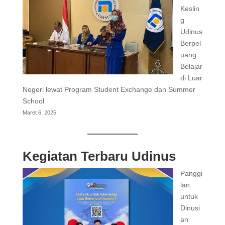
Keslin
g
Udinus
Berpel
uang
Belajar
di Luar
Negeri lewat Program Student Exchange dan Summer
School
Maret 6, 2025
Kegiatan Terbaru Udinus
Panggi
lan
untuk
Dinusi
an