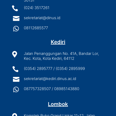
50131

(024) 3517261

sekretariat@dinus.id

08112685577
Kediri

Jalan Penanggungan No. 41A, Bandar Lor,
Kec. Kota, Kota Kediri, 64112

(0354) 2895777 / (0354) 2895999

sekretariat@kediri.dinus.ac.id

087757328507 / 08985143880
Lombok
Komplek Ruko Grand Linkar 11-12, Jalan