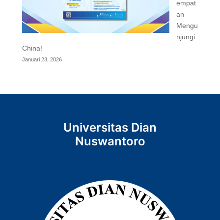
empat
an
Mengu
njungi
China!
Januari 23, 2026
Universitas Dian
Nuswantoro