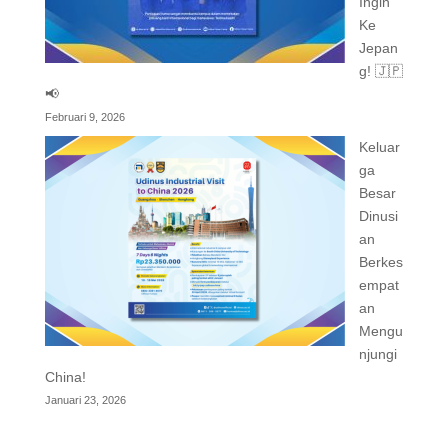
Ingin
Ke
Jepan
g! 🇯🇵
📢
Februari 9, 2026
Keluar
ga
Besar
Dinusi
an
Berkes
empat
an
Mengu
njungi
China!
Januari 23, 2026