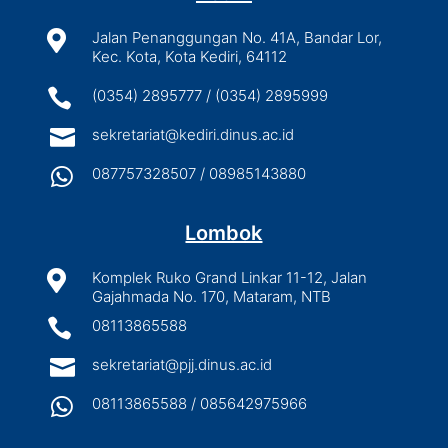

Jalan Penanggungan No. 41A, Bandar Lor,
Kec. Kota, Kota Kediri, 64112

(0354) 2895777 / (0354) 2895999

sekretariat@kediri.dinus.ac.id

087757328507 / 08985143880
Lombok

Komplek Ruko Grand Linkar 11-12, Jalan
Gajahmada No. 170, Mataram, NTB

08113865588

sekretariat@pjj.dinus.ac.id

08113865588 / 085642975966