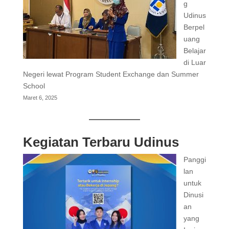
g
Udinus
Berpel
uang
Belajar
di Luar
Negeri lewat Program Student Exchange dan Summer
School
Maret 6, 2025
Kegiatan Terbaru Udinus
Panggi
lan
untuk
Dinusi
an
yang