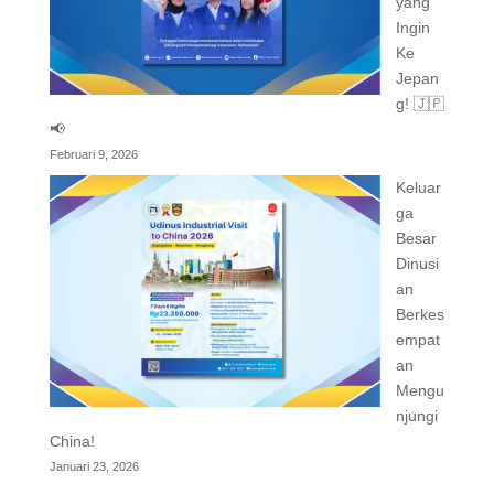
yang
Ingin
Ke
Jepan
g! 🇯🇵
📢
Februari 9, 2026
Keluar
ga
Besar
Dinusi
an
Berkes
empat
an
Mengu
njungi
China!
Januari 23, 2026