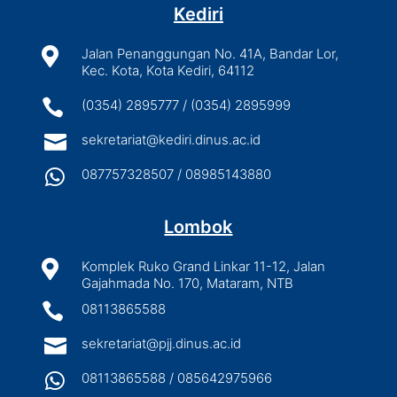
Kediri

Jalan Penanggungan No. 41A, Bandar Lor,
Kec. Kota, Kota Kediri, 64112

(0354) 2895777 / (0354) 2895999

sekretariat@kediri.dinus.ac.id

087757328507 / 08985143880
Lombok

Komplek Ruko Grand Linkar 11-12, Jalan
Gajahmada No. 170, Mataram, NTB

08113865588

sekretariat@pjj.dinus.ac.id

08113865588 / 085642975966