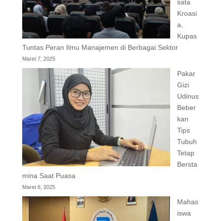
sata
Kroasi
a,
Kupas
Tuntas Peran Ilmu Manajemen di Berbagai Sektor
Maret 7, 2025
Pakar
Gizi
Udinus
Beber
kan
Tips
Tubuh
Tetap
Bersta
mina Saat Puasa
Maret 6, 2025
Mahas
iswa