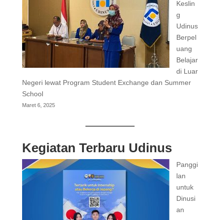
Keslin
g
Udinus
Berpel
uang
Belajar
di Luar
Negeri lewat Program Student Exchange dan Summer
School
Maret 6, 2025
Kegiatan Terbaru Udinus
Panggi
lan
untuk
Dinusi
an