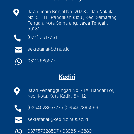

Jalan Imam Bonjol No. 207 & Jalan Nakula I
No. 5 - 11 , Pendrikan Kidul, Kec. Semarang
Tengah, Kota Semarang, Jawa Tengah,
50131

(024) 3517261

sekretariat@dinus.id

08112685577
Kediri

Jalan Penanggungan No. 41A, Bandar Lor,
Kec. Kota, Kota Kediri, 64112

(0354) 2895777 / (0354) 2895999

sekretariat@kediri.dinus.ac.id

087757328507 / 08985143880