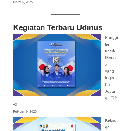
Maret 6, 2025
Kegiatan Terbaru Udinus
Panggi
lan
untuk
Dinusi
an
yang
Ingin
Ke
Jepan
g! 🇯🇵
📢
Februari 9, 2026
Keluar
ga