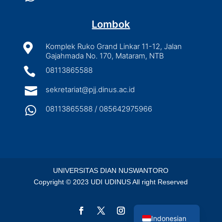
Lombok

Komplek Ruko Grand Linkar 11-12, Jalan
Gajahmada No. 170, Mataram, NTB

08113865588

sekretariat@pjj.dinus.ac.id

08113865588 / 085642975966
UNIVERSITAS DIAN NUSWANTORO
Copyright © 2023 UDI UDINUS All right Reserved
English
Indonesian