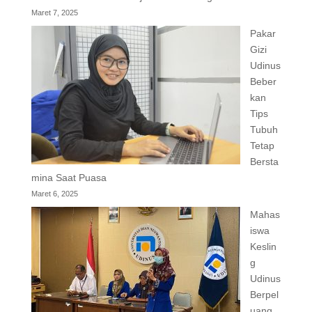
Maret 7, 2025
Pakar
Gizi
Udinus
Beber
kan
Tips
Tubuh
Tetap
Bersta
mina Saat Puasa
Maret 6, 2025
Mahas
iswa
Keslin
g
Udinus
Berpel
uang