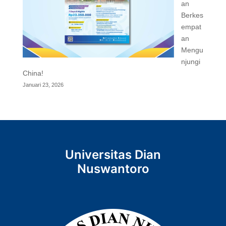
an
Berkes
empat
an
Mengu
njungi
China!
Januari 23, 2026
Universitas Dian
Nuswantoro