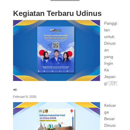
Kegiatan Terbaru Udinus
Panggi
lan
untuk
Dinusi
an
yang
Ingin
Ke
Jepan
g! 🇯🇵
📢
Februari 9, 2026
Keluar
ga
Besar
Dinusi