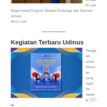
di Luar
Negeri lewat Program Student Exchange dan Summer
School
Maret 6, 2025
Kegiatan Terbaru Udinus
Panggi
lan
untuk
Dinusi
an
yang
Ingin
Ke
Jepan
g! 🇯🇵
📢