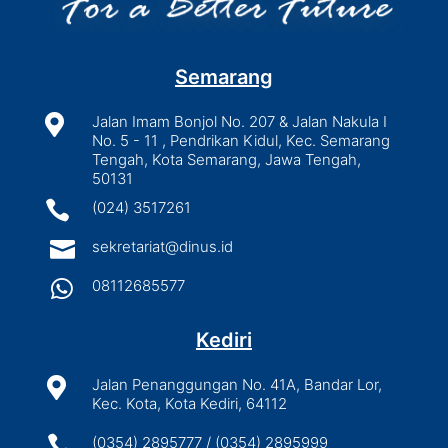
Semarang

Jalan Imam Bonjol No. 207 & Jalan Nakula I
No. 5 - 11 , Pendrikan Kidul, Kec. Semarang
Tengah, Kota Semarang, Jawa Tengah,
50131

(024) 3517261

sekretariat@dinus.id

08112685577
Kediri

Jalan Penanggungan No. 41A, Bandar Lor,
Kec. Kota, Kota Kediri, 64112

(0354) 2895777 / (0354) 2895999